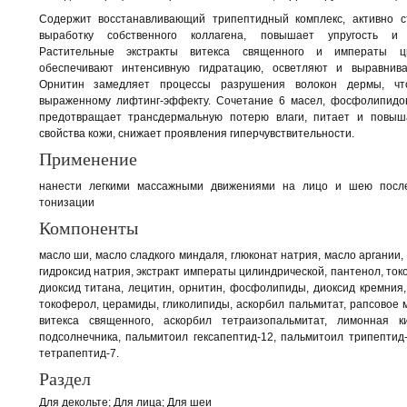
Содержит восстанавливающий трипептидный комплекс, активно 
выработку собственного коллагена, повышает упругость и э
Растительные экстракты витекса священного и императы ци
обеспечивают интенсивную гидратацию, осветляют и выравнив
Орнитин замедляет процессы разрушения волокон дермы, чт
выраженному лифтинг-эффекту. Сочетание 6 масел, фосфолипидо
предотвращает трансдермальную потерю влаги, питает и повы
свойства кожи, снижает проявления гиперчувствительности.
Применение
нанести легкими массажными движениями на лицо и шею посл
тонизации
Компоненты
масло ши, масло сладкого миндаля, глюконат натрия, масло аргании,
гидроксид натрия, экстракт императы цилиндрической, пантенол, ток
диоксид титана, лецитин, орнитин, фосфолипиды, диоксид кремния
токоферол, церамиды, гликолипиды, аскорбил пальмитат, рапсовое м
витекса священного, аскорбил тетраизопальмитат, лимонная к
подсолнечника, пальмитоил гексапептид-12, пальмитоил трипептид
тетрапептид-7.
Раздел
Для декольте
Для лица
Для шеи