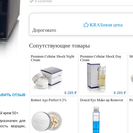
в наличии
KRASивая цена
Дороговато
Сопутствующие товары
Premium Cellular Shock Night
Premium Cellular Shock Day
Mo
Cream
Cream
8 285 ₽
8 285 ₽
АВИТЬ ОТЗЫВ
Retinol Age Perfect 0.2%
Doucil Eye Make-up Remover
Pr
й крем 50+.
дназначен для
ость морщин,