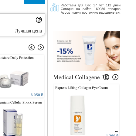
Работаем для Вас 17 лет 112 дней.
Сегодня на сайте 160086 товаров.
Ассортимент постоянно расширяется.
Лучшая цена
isture Daily Protection
UNIQUE Soft Cleansing Fluid
Fruit Mask
Fase & Eyes
Medical Collagene 3D
Express Lifting Collagen Eye Cream
Brilliant
6 050 ₽
5 295 ₽
5 
emium Cellular Shock Serum
Exfoliating Cream
Age Control 24 h Stem Cel
Cream
от