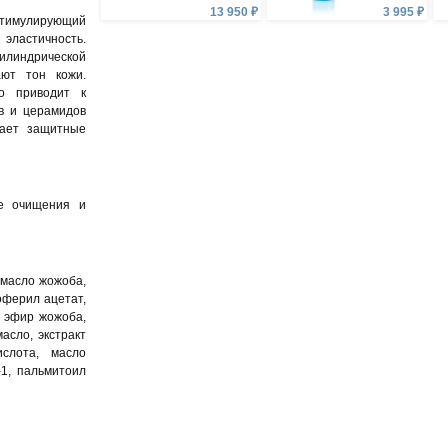
13 950 ₽
3 995 ₽
стимулирующий
ластичность.
линдрической
ают тон кожи.
о приводит к
в и церамидов
шает защитные
е очищения и
 масло жожоба,
оферил ацетат,
, эфир жожоба,
асло, экстракт
ислота, масло
-1, пальмитоил