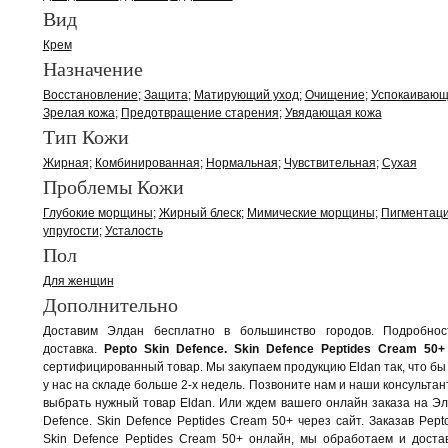
Вид
Крем
Назначение
Восстановление
Защита
Матирующий уход
Очищение
Успокаивающ
Зрелая кожа
Предотвращение старения
Увядающая кожа
Тип Кожи
Жирная
Комбинированная
Нормальная
Чувствительная
Сухая
Проблемы Кожи
Глубокие морщины
Жирный блеск
Мимические морщины
Пигментац
упругости
Усталость
Пол
Для женщин
Дополнительно
Доставим Элдан бесплатно в большинство городов. Подробно
доставка.
Pepto Skin Defence. Skin Defence Peptides Cream 50+
сертифицированный товар. Мы закупаем продукцию Eldan так, что бы
у нас на складе больше 2-х недель. Позвоните нам и наши консультан
выбрать нужный товар Eldan. Или ждем вашего онлайн заказа на Эл
Defence. Skin Defence Peptides Cream 50+ через сайт. Заказав Pepto
Skin Defence Peptides Cream 50+ онлайн, мы обработаем и доста