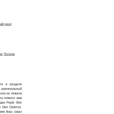
ий уход
ия
Потеря
сти в разделе
оригинальный
 она не лежала
ты помогут вам
дан Pepto Skin
 Skin Defence.
вим Ваш заказ