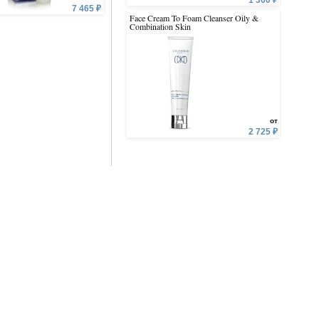
1 360 ₽
7 465 ₽
5 145 ₽
7 
Face Cream To Foam Cleanser Oily &
Collagen 
Combination Skin
от
2 725 ₽