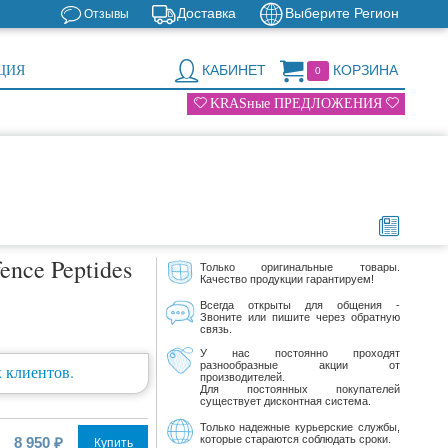
Доставка
Выберите Регион
Отзывы
КАБИНЕТ
КОРЗИНА
ЦИЯ
0
KRASные ПРЕДЛОЖЕНИЯ
ence Peptides
Только оригинальные товары.
Качество продукции гарантируем!
Всегда открыты для общения -
Звоните или пишите через обратную
связь.
У нас постоянно проходят
разнообразные акции от
 клиентов.
производителей.
Для постоянных покупателей
существует дисконтная система.
Только надежные курьерские службы,
которые стараются соблюдать сроки.
8 950 ₽
Купить