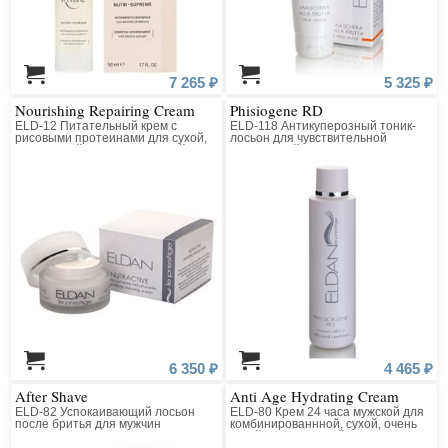
7 265 ₽
5 325 ₽
Nourishing Repairing Cream
Phisiogene RD
ELD-12 Питательный крем с
ELD-118 Антикуперозный тоник-
рисовыми протеинами для сухой,
лосьон для чувствительной
очень сухой и чувствительной кожи
нормальной кожи
6 350 ₽
4 465 ₽
After Shave
Anti Age Hydrating Cream
ELD-82 Успокаивающий лосьон
ELD-80 Крем 24 часа мужской для
после бритья для мужчин
комбинированнной, сухой, очень
сухой и нормальной кожи