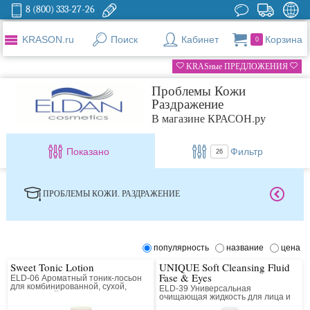
8 (800) 333-27-26
KRASON.ru
Поиск
Кабинет
Корзина
0
KRASные ПРЕДЛОЖЕНИЯ
Проблемы Кожи
Раздражение
В магазине КРАСОН.ру
Показано
Фильтр
26
ПРОБЛЕМЫ КОЖИ. РАЗДРАЖЕНИЕ
популярность
название
цена
Sweet Tonic Lotion
UNIQUE Soft Cleansing Fluid
Fase & Eyes
ELD-06 Ароматный тоник-лосьон
для комбинированной, сухой,
ELD-39 Универсальная
нормальной кожи
очищающая жидкость для лица и
области вокруг глаз