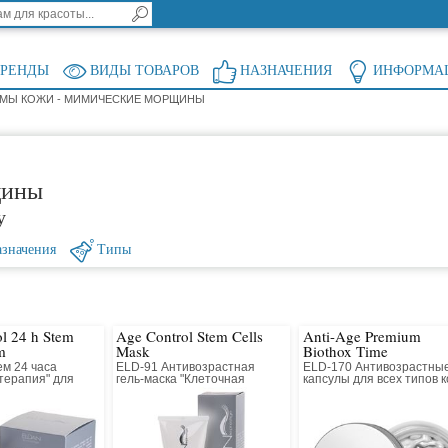
БРЕНДЫ
ВИДЫ ТОВАРОВ
НАЗНАЧЕНИЯ
ИНФОРМА
МЫ КОЖИ - МИМИЧЕСКИЕ МОРЩИНЫ
щины
у
значения
Типы
l 24 h Stem
Age Control Stem Cells
Anti-Age Premium
m
Mask
Biothox Time
м 24 часа
ELD-91 Антивозрастная
ELD-170 Антивозрастны
терапия" для
гель-маска "Клеточная
капсулы для всех типов 
кожи
терапия" для всех типов
кожи