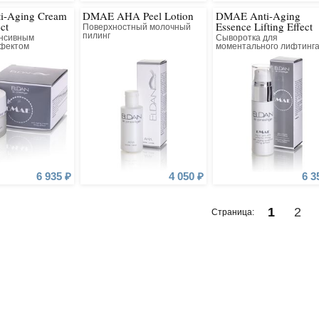
i-Aging Cream
DMAE AHA Peel Lotion
DMAE Anti-Aging
ect
Essence Lifting Effect
Поверхностный молочный
пилинг
енсивным
Сыворотка для
фектом
моментального лифтинг
зрелой и атоничной кожи
6 935 ₽
4 050 ₽
6 3
Cream
1
2
Страница:
от
1 787 ₽
Gel