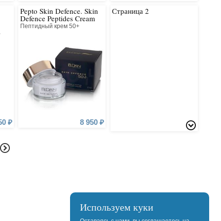
Pepto Skin Defence. Skin
Страница 2
Defence Peptides Cream
50+
Пептидный крем 50+
а
50 ₽
8 950 ₽
Используем куки