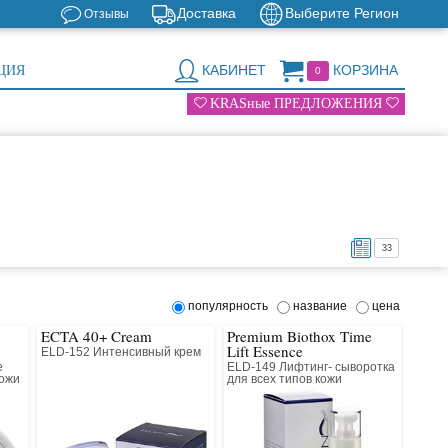
Доставка
Выберите Регион
Отзывы
КАБИНЕТ
КОРЗИНА
ЦИЯ
0
KRASные ПРЕДЛОЖЕНИЯ
33
популярность
название
цена
ECTA 40+ Cream
Premium Biothox Time
Lift Essence
ELD-152 Интенсивный крем
е
ELD-149 Лифтинг- сыворотка
кожи
для всех типов кожи