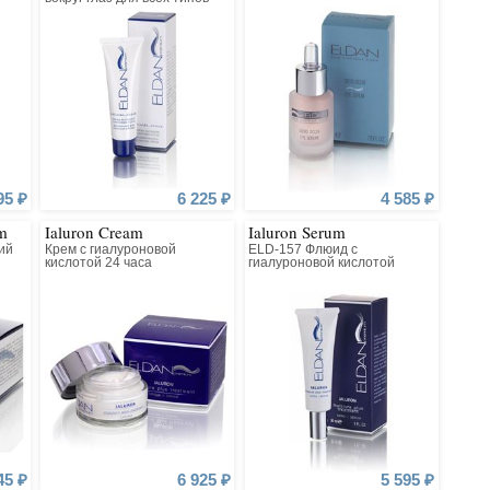
кожи
95 ₽
6 225 ₽
4 585 ₽
am
Ialuron Cream
Ialuron Serum
ий
Крем с гиалуроновой
ELD-157 Флюид с
кислотой 24 часа
гиалуроновой кислотой
45 ₽
6 925 ₽
5 595 ₽