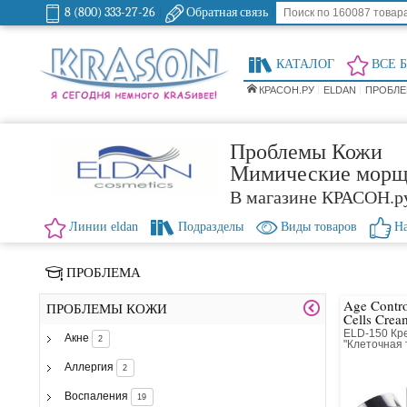
8 (800) 333-27-26
Обратная связь
КАТАЛОГ
ВСЕ 
КРАСОН.РУ
ELDAN
ПРОБЛЕ
Проблемы Кожи
Мимические мор
В магазине КРАСОН.р
Линии eldan
Подразделы
Виды товаров
На
ПРОБЛЕМА
Age Contro
ПРОБЛЕМЫ КОЖИ
Cells Crea
ELD-150 Кре
Акне
2
"Клеточная 
всех типов 
Аллергия
2
Воспаления
19