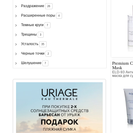
Раздражение
26
Расширенные поры
4
Темные круги
7
Трещины
3
Усталость
35
Черные точки
2
Premium Сe
Шелушение
7
Mask
ELD-93 Ант
маска для с
нормальной