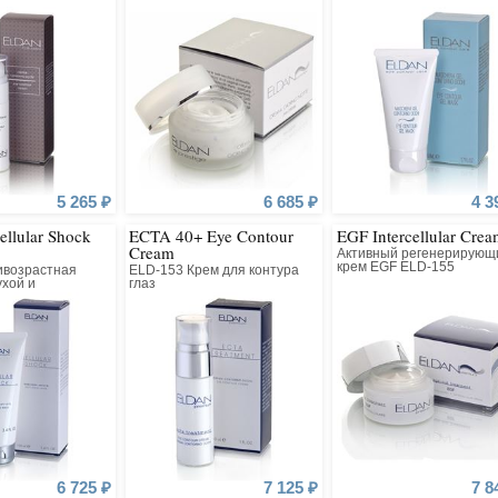
нормальной кожи
5 265 ₽
6 685 ₽
4 3
llular Shock
ECTA 40+ Eye Contour
EGF Intercellular Cre
Cream
Активный регенерирующ
крем EGF ELD-155
ивозрастная
ELD-153 Крем для контура
ухой и
глаз
 кожи
6 725 ₽
7 125 ₽
7 8