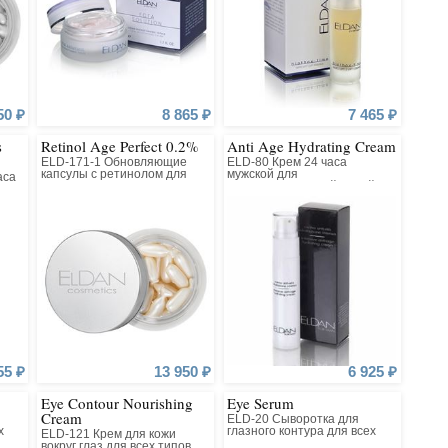
50 ₽
8 865 ₽
7 465 ₽
s
Retinol Age Perfect 0.2%
Anti Age Hydrating Cream
ELD-171-1 Обновляющие
ELD-80 Крем 24 часа
капсулы с ретинолом для
мужской для
аса
всех типов кожи
комбинированнной, сухой,
очень сухой и нормальной
кожи
55 ₽
13 950 ₽
6 925 ₽
Eye Contour Nourishing
Eye Serum
Cream
ELD-20 Сыворотка для
х
глазного контура для всех
ELD-121 Крем для кожи
типов кожи
вокруг глаз для всех типов