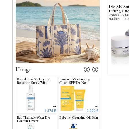
DMAE Ant
Lifting Eff
Крем с инт
лифтинг-эф
Uriage
Bariederm-Cica Drying
Bariesun Moisturizing
Pruriced Soothing 
Repairing Spray With
Cream SPF50+ Non
Copper-Zinc
Parfume
от
от
1 878 ₽
1 800 ₽
Eau Thermale Water Eye
Bebe 1st Cleansing Oil Bain
Pruriced Soothing 
Contour Cream