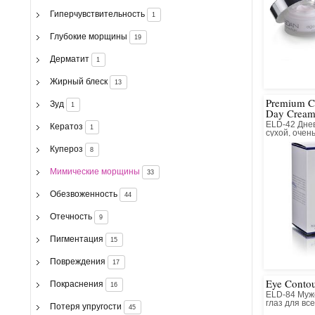
Гиперчувствительность
1
Глубокие морщины
19
Дерматит
1
Жирный блеск
13
Premium Ce
Зуд
1
Day Crea
ELD-42 Дне
Кератоз
1
сухой, очень
нормальной
Купероз
комбиниров
8
Мимические морщины
33
Обезвоженность
44
Отечность
9
Пигментация
15
Повреждения
17
Eye Conto
Покраснения
16
ELD-84 Муж
глаз для вс
Потеря упругости
45