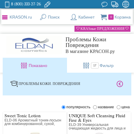
8 (800) 333-27-26
KRASON.ru
Поиск
Кабинет
Корзина
0
KRASные ПРЕДЛОЖЕНИЯ
Проблемы Кожи
Повреждения
В магазине КРАСОН.ру
Показано
Фильтр
17
ПРОБЛЕМЫ КОЖИ. ПОВРЕЖДЕНИЯ
популярность
название
цена
Sweet Tonic Lotion
UNIQUE Soft Cleansing Fluid
Fase & Eyes
ELD-06 Ароматный тоник-лосьон
для комбинированной, сухой,
ELD-39 Универсальная
нормальной кожи
очищающая жидкость для лица и
области вокруг глаз