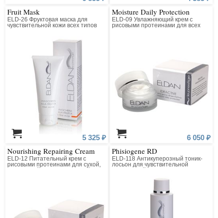
Fruit Mask
Moisture Daily Protection
ELD-26 Фруктовая маска для
ELD-09 Увлажняющий крем с
чувствительной кожи всех типов
рисовыми протеинами для всех
типов кожи
5 325 ₽
6 050 ₽
Nourishing Repairing Cream
Phisiogene RD
ELD-12 Питательный крем с
ELD-118 Антикуперозный тоник-
рисовыми протеинами для сухой,
лосьон для чувствительной
очень сухой и чувствительной кожи
нормальной кожи