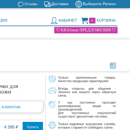
Доставка
Выберите Регион
Отзывы
КАБИНЕТ
КОРЗИНА
ЦИЯ
0
KRASные ПРЕДЛОЖЕНИЯ
Только оригинальные товары.
Качество продукции гарантируем!
чко для
Всегда открыты для общения -
 кожи
Звоните или пишите через обратную
связь.
У нас постоянно проходят
 клиентов.
разнообразные акции от
производителей.
Для постоянных покупателей
существует дисконтная система.
Только надежные курьерские службы,
4 395 ₽
Купить
которые стараются соблюдать сроки.