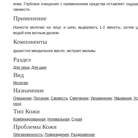
кожи. Глубокое очищение с применением средства оставляет ощущ
свежести.
Применение
Нанести молочко на лицо и шею, выдержать 1-2 минуты, затем у
водой или ватным диском.
Компоненты
душистое миндальное масло, экстракт мальвы
Раздел
Для лица
Для шеи
Вид
Молочко
Назначение
Очищение
Питание
Свежесть
Смягчение
Увлажнение
Умывание
Ус
уход
Тип Кожи
Комбинированная
Нормальная
Сухая
Проблемы Кожи
Обезвоженность
Повреждения
Раздражение