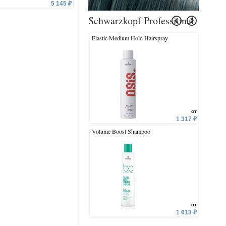
5 145 ₽
350 ₽
8 
Schwarzkopf Professional
Elastic Medium Hold Hairspray
BlondMe 
от
1 317 ₽
Volume Boost Shampoo
4 Ultra S
от
1 613 ₽