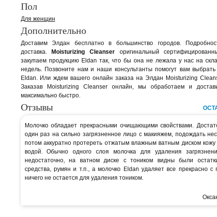
Пол
Для женщин
Дополнительно
Доставим Элдан бесплатно в большинство городов. Подробно
доставка.
Moisturizing Cleanser
оригинальный сертифицированн
закупаем продукцию Eldan так, что бы она не лежала у нас на скл
недель. Позвоните нам и наши консультанты помогут вам выбрать
Eldan. Или ждем вашего онлайн заказа на Элдан Moisturizing Cleans
Заказав Moisturizing Cleanser онлайн, мы обработаем и доста
максимально быстро.
Отзывы
ОСТ
Молочко обладает прекрасными очищающими свойствами. Достат
один раз на сильно загрязненное лицо с макияжем, подождать нес
потом аккуратно протереть отжатым влажным ватным диском кожу 
водой. Обычно одного слоя молочка для удаления загрязнен
недостаточно, на ватном диске с тоником видны были остатк
средства, румян и т.п., а молочко Eldan удаляет все прекрасно с 
ничего не остается для удаления тоником.
Оксан