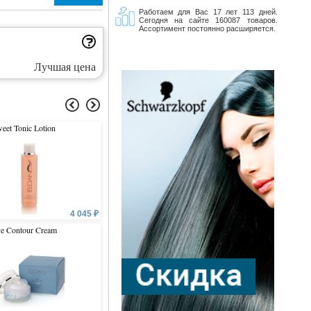
Работаем для Вас 17 лет 113 дней.
Сегодня на сайте 160087 товаров.
Ассортимент постоянно расширяется.
Лучшая цена
eet Tonic Lotion
Eye Contour Nourishing Cream
Age Control Stem Сells
Essence
4 045 ₽
6 225 ₽
6 
e Contour Cream
Anti-Age Premium Biothox
Premium Cellular Shock 
Time
Cream
от