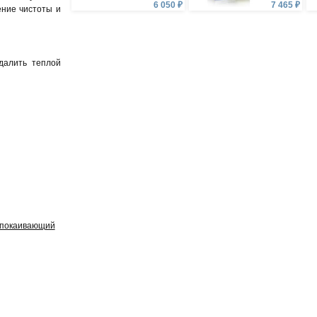
6 050 ₽
7 465 ₽
ение чистоты и
далить теплой
покаивающий