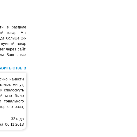
сти в разделе
ый товар. Мы
аде больше 2-х
 нужный товар
er через сайт.
вим Ваш заказ
АВИТЬ ОТЗЫВ
очно нанести
колько минут,
и сполоснуть
ий мне было
и тонального
первого раза,
33 года
а, 06.11.2013