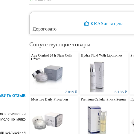
KRASивая цена
Дороговато
Сопутствующие товары
Age Control 24 h Stem Cells
Hydra Fluid With Liposomes
Sw
Cream
7 815 ₽
6 185 ₽
АВИТЬ ОТЗЫВ
Moisture Daily Protection
Premium Cellular Shock Serum
Ey
яжа и очищения
 Молочко мягко
 или шелушения