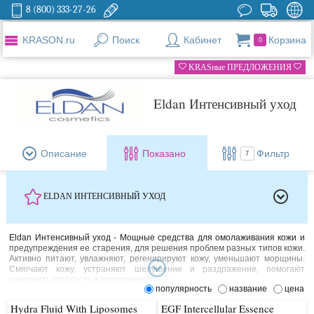
8 (800) 333-27-26
KRASON.ru
Поиск
Кабинет
Корзина
0
KRASные ПРЕДЛОЖЕНИЯ
Eldan Интенсивный уход
Описание
Показано
Фильтр
7
ELDAN ИНТЕНСИВНЫЙ УХОД
Eldan Интенсивный уход - Мощные средства для омолаживания кожи и
предупреждения ее старения, для решения проблем разных типов кожи.
Активно питают, увлажняют, регенирируют кожу, уменьшают морщины.
Смягчают кожу, устраняют шелушение и раздражение, помогают
сохранить упругость и эластичность.
популярность
название
цена
Hydra Fluid With Liposomes
EGF Intercellular Essence