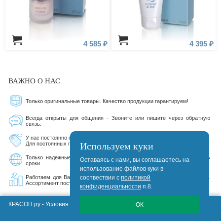
4 585 ₽
4 395 ₽
ВАЖНО О НАС
Только оригинальные товары. Качество продукции гарантируем!
Всегда открыты для общения - Звоните или пишите через обратную
связь.
У нас постоянно проходят разнообразные акции от производителей.
Используем куки
Для постоянных покупателей существует дисконтная система.
Только надежные курьерские службы, которые стараются соблюдать
Оставаясь с нами, вы соглашаетесь на
сроки.
использование файлов куки в
Работаем для Вас 17 лет 113 дней. Сегодня на сайте 160087 товаров.
соотвествии с
политикой
Ассортимент постоянно расширяется.
конфиденциальности
п.8.
КРАСОН.ру -
Условия Продажи, Доставки, Гарантии
ОК