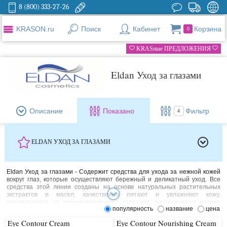
8 (800) 333-27-26
KRASON.ru
Поиск
Кабинет
Корзина
0
KRASные ПРЕДЛОЖЕНИЯ
Eldan Уход за глазами
Описание
Показано
Фильтр
4
ELDAN УХОД ЗА ГЛАЗАМИ
Eldan Уход за глазами - Содержит средства для ухода за нежной кожей
вокруг глаз, которые осуществляют бережный и деликатный уход. Все
средства этой линии созданы на основе натуральных растительных
экстрактов и масел, качественно питают и увлажняют кожу,
предохраняют от преждевременного старения, разглаживают мелкие
популярность
название
цена
морщинки, омолаживают кожу и придают ей здоровый вид.
Eye Contour Cream
Eye Contour Nourishing Cream