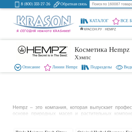
8 (800) 333-27-26
Обратная связь
КАТАЛОГ
ВСЕ 
КРАСОН.РУ
HEMPZ
Косметика Hempz
Хэмпс
Описание
Линии Hempz
Подразделы
Виды
Hempz – это компания, которая выпускает профес
основе природных масел и растительных компон
компании – натуральность и эффективность ис
продукция бренда состоит из природных ингредиент