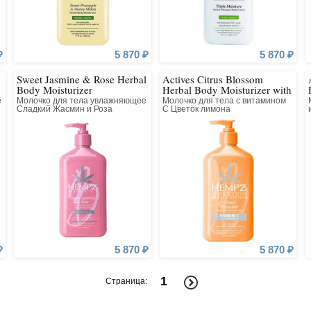
₽
5 870 ₽
5 870 ₽
Sweet Jasmine & Rose Herbal
Actives Citrus Blossom
Body Moisturizer
Herbal Body Moisturizer with
Brightening Vitamin C
е
Молочко для тела увлажняющее
Молочко для тела с витамином
Сладкий Жасмин и Роза
С Цветок лимона
₽
5 870 ₽
5 870 ₽
1
Страница: