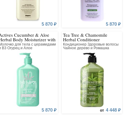
5 870 ₽
5 870 ₽
Actives Cucumber & Aloe
Tea Tree & Chamomile
Herbal Body Moisturizer with
Herbal Conditioner
Ceramides + B3
Молочко для тела с церамидами
Кондиционер Здоровые волосы
и В3 Огурец и Алое
Чайное дерево и Ромашка
5 870 ₽
4 448 ₽
от