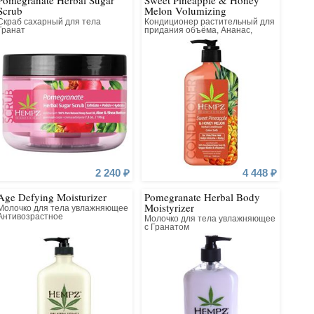
Pomegranate Herbal Sugar
Sweet Pineapple & Honey
Scrub
Melon Volumizing
у красивыми – вот главная миссия бренда Hempz.
Conditioner
Скраб сахарный для тела
Кондиционер растительный для
Гранат
придания объёма, Ананас,
Медовая Дыня
2 240 ₽
4 448 ₽
Age Defying Moisturizer
Pomegranate Herbal Body
Moistyrizer
Молочко для тела увлажняющее
Антивозрастное
Молочко для тела увлажняющее
с Гранатом