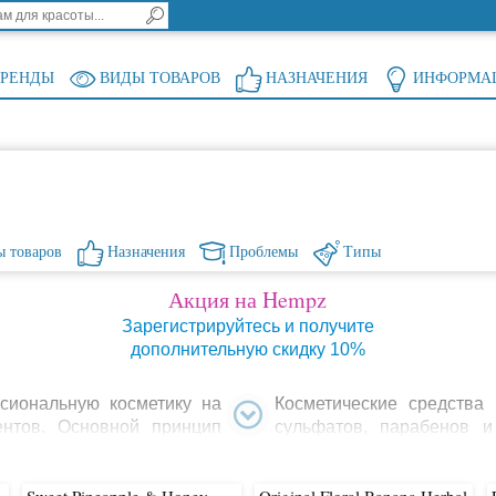
БРЕНДЫ
ВИДЫ ТОВАРОВ
НАЗНАЧЕНИЯ
ИНФОРМА
 товаров
Назначения
Проблемы
Типы
Акция на Hempz
Зарегистрируйтесь и получите
дополнительную скидку 10%
сиональную косметику на
Косметические средств
ентов. Основной принцип
сульфатов, парабенов и
пользуемого сырья. Вся
происхождения, 100 % вег
ов и делает кожу и волосы
Создавать натуральную к