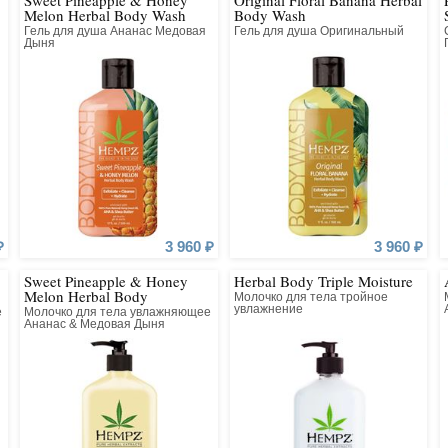
Sweet Pineapple & Honey
Original Floral Banana Herbal
Melon Herbal Body Wash
Body Wash
здоровыми и по-настоящем
Гель для душа Ананас Медовая
Гель для душа Оригинальный
в для загара, а сейчас это
Дыня
ела. Основной компонент
и экстракт семян конопли,
нокислот, витаминов и
вания белков и кератина.
₽
3 960 ₽
3 960 ₽
Sweet Pineapple & Honey
Herbal Body Triple Moisture
Melon Herbal Body
Молочко для тела тройное
Moisturizer
увлажнение
е
Молочко для тела увлажняющее
Ананас & Медовая Дыня