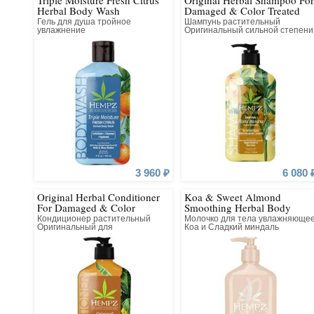
Triple Moisture Fresh Citrus
Original Herbal Shampoo For
более здоровыми и красивыми.
Herbal Body Wash
Damaged & Color Treated
Hair
Гель для душа тройное
Шампунь растительный
История бренда началась в 2000 году с двух лосьоно
увлажнение
Оригинальный сильной степени
увлажнения для поврежденных
целый комплекс SPA-средств для волос, лица и т
волос
косметики Hempz – это экологически чистое масло 
которые содержат целый спектр полезных ами
микроэлементов, необходимых для образо
3 960 ₽
6 080 
Original Herbal Conditioner
Koa & Sweet Almond
For Damaged & Color
Smoothing Herbal Body
Treated Hair
Moisturizer
Кондиционер растительный
Молочко для тела увлажняюще
Оригинальный для
Коа и Сладкий миндаль
поврежденных окрашенных
волос