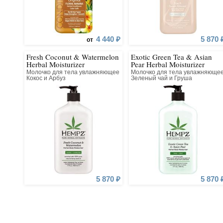
4 440 ₽
5 870 
от
Fresh Coconut & Watermelon
Exotic Green Tea & Asian
Herbal Moisturizer
Pear Herbal Moisturizer
Молочко для тела увлажняющее
Молочко для тела увлажняюще
Кокос и Арбуз
Зеленый чай и Груша
5 870 ₽
5 870 