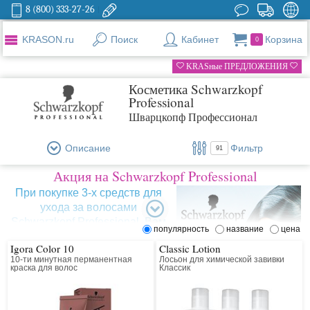
8 (800) 333-27-26
KRASON.ru
Поиск
Кабинет
Корзина
0
KRASные ПРЕДЛОЖЕНИЯ
Косметика Schwarzkopf
Professional
Шварцкопф Профессионал
Описание
Фильтр
91
Акция на Schwarzkopf Professional
При покупке 3-х средств для
ухода за волосами
Schwarzkopf Professional, Вам
популярность
название
цена
в Подарок Schwarzkopf
Igora Color 10
Classic Lotion
Professional Мицеллярный
10-ти минутная перманентная
Лосьон для химической завивки
шампунь для поврежденных
краска для волос
Классик
волос 50 мл!
Пожалуйста, сообщите о выборе
Подарка нашим косультантам при