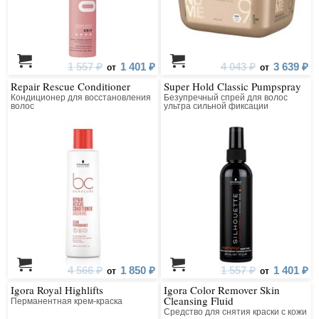
1 557 ₽
1 401 ₽
4 043 ₽
3 639 ₽
от
от
Repair Rescue Conditioner
Super Hold Classic Pumpspray
Кондиционер для восстановления
Безупречный спрей для волос
волос
ультра сильной фиксации
4 566 ₽
1 850 ₽
1 557 ₽
1 401 ₽
от
от
Igora Royal Highlifts
Igora Color Remover Skin
Cleansing Fluid
Перманентная крем-краска
Средство для снятия краски с кожи