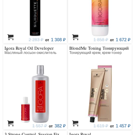
- комплексный уход для длинных, вьющихся и волнистых волос;
- стредства стайлинга, фиксации и укладки волос для создания самых
смелых и креативных образов;
- окрашивание волос с максимальным сохранением структуры,
увлажнением и питанием волос и кожи головы;
- мужская косметика для волос с учетом потребностей волос и кожи
головы мужчин.
2 283 ₽
1 308 ₽
1 858 ₽
1 672 ₽
от
от
Igora Royal Oil Developer
BlondMe Toning Тонирующий
Косметические средств Schwarzkopf имеют на данный момент уже более
Масляный лосьон-окислитель
Тонирующий крем, крем-тонер
7.600 патентов. Новейшие технологии и оборудование, инновации,
качество и креативность - главные ценности бренда. Сегодня бренд
представлен в 50 странах мира. Его продукты отличаются неизменным
немецким качеством, инновационным подходом к их созданию,
безопасностью использования, экологичностью производства и
компетентностью специалистов.
1 557 ₽
382 ₽
1 619 ₽
1 457 ₽
от
от
3 Strong Control. Session Fix
Igora Royal