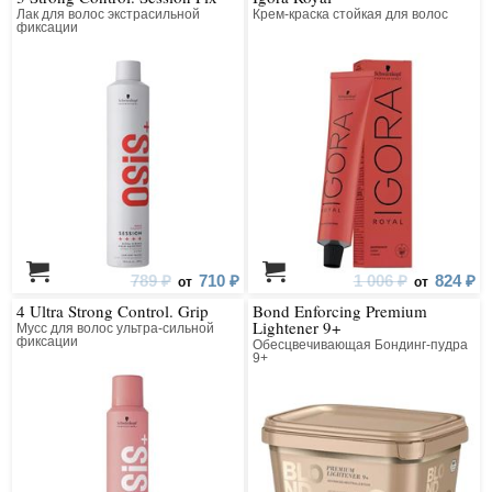
Лак для волос экстрасильной
Крем-краска стойкая для волос
фиксации
789 ₽
710 ₽
1 006 ₽
824 ₽
от
от
4 Ultra Strong Control. Grip
Bond Enforcing Premium
Lightener 9+
Мусс для волос ультра-сильной
фиксации
Обесцвечивающая Бондинг-пудра
9+