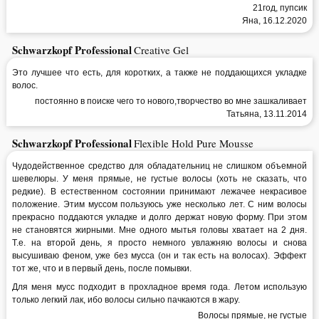
21год, пупсик
Яна, 16.12.2020
Schwarzkopf Professional
Creative Gel
Это лучшее что есть, для коротких, а также не поддающихся укладке
волос.
постоянно в поиске чего то нового,творчество во мне зашкаливает
Татьяна, 13.11.2014
Schwarzkopf Professional
Flexible Hold Pure Mousse
Чудодейственное средство для обладательниц не слишком объемной
шевелюры. У меня прямые, не густые волосы (хоть не сказать, что
редкие). В естественном состоянии принимают лежачее некрасивое
положение. Этим муссом пользуюсь уже несколько лет. С ним волосы
прекрасно поддаются укладке и долго держат новую форму. При этом
не становятся жирными. Мне одного мытья головы хватает на 2 дня.
Т.е. на второй день, я просто немного увлажняю волосы и снова
высушиваю феном, уже без мусса (он и так есть на волосах). Эффект
тот же, что и в первый день, после помывки.
Для меня мусс подходит в прохладное время года. Летом использую
только легкий лак, ибо волосы сильно пачкаются в жару.
Волосы прямые, не густые