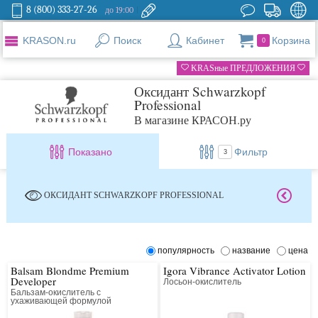
8 (800) 333-27-26
до 19:00
KRASON.ru
Поиск
Кабинет
Корзина
0
KRASные ПРЕДЛОЖЕНИЯ
Оксидант Schwarzkopf
Professional
В магазине КРАСОН.ру
Показано
Фильтр
3
ОКСИДАНТ SCHWARZKOPF PROFESSIONAL
популярность
название
цена
Balsam Blondme Premium
Igora Vibrance Activator Lotion
Developer
Лосьон-окислитель
Бальзам-окислитель с
ухаживающей формулой