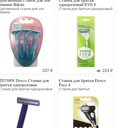
Бритвенный станок для зон
Станок для бритья
бикини Bikini
одноразовый EVE 6
Disposable
Бритвенный станок для зон
Станок для бритья одноразовый
бикини
337 ₽
224 ₽
от
TD708N Dorco Cтанки для
Cтанок для бритья Dorco
бритья одноразовые
Pace 4
Cтанки для бритья одноразовые
Cтанок для бритья