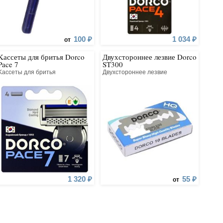
100 ₽
1 034 ₽
от
Kассеты для бритья Dorco
Двухстороннее лезвие Dorco
Pace 7
ST300
Kассеты для бритья
Двухстороннее лезвие
1 320 ₽
55 ₽
от