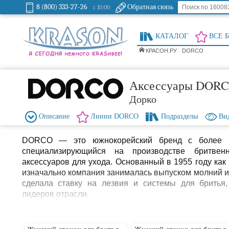
8 (800) 333-27-26
Обратная связь
с 10:00
КАТАЛОГ
ВСЕ 
КРАСОН.РУ
DORCO
Аксессуары DOR
Дорко
Описание
Линии DORCO
Подразделы
Ви
DORCO — это южнокорейский бренд с более че
специализирующийся на производстве бритвен
аксессуаров для ухода. Основанный в 1955 году как D
изначально компания занималась выпуском молний и 
сделала ставку на лезвия и системы для бритья
лидеров отрасли.
Сегодня DORCO предлагает широчайший ассортимен
одноразовых станков до высокотехнологичных сист