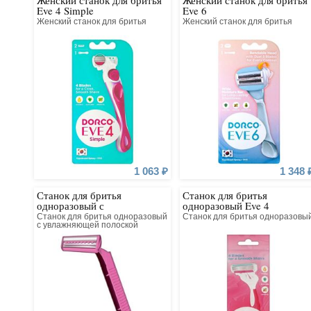
Женский станок для бритья
Женский станок для бритья
(включая уникальные 4- и 6-лезвийные решен
Eve 4 Simple
Eve 6
инновациями: именно DORCO первой в мире выпуст
Женский станок для бритья
Женский станок для бритья
Вся продукция разрабатывается собственным Инсти
и производится на заводе бренда, что гарантирует стр
1 063 ₽
1 348 
Станок для бритья
Станок для бритья
одноразовый с
одноразовый Eve 4
увлажняющей полоской Eve
Станок для бритья одноразовый
Станок для бритья одноразовы
2 Simple
с увлажняющей полоской