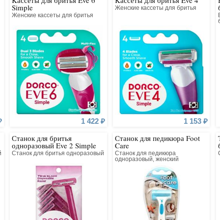
Kассеты для бритья Eve 6
Kассеты для бритья Eve 4
ия). Компания славится
Simple
Женские кассеты для бритья
ила 6-лезвийную систему.
Женские кассеты для бритья
тутом Технологий в Сеуле
огий контроль качества.
₽
1 422 ₽
1 153 ₽
Станок для бритья
Станок для педикюра Foot
одноразовый Eve 2 Simple
Care
й
Станок для бритья одноразовый
Станок для педикюра
одноразовый, женский