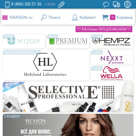
8 (800) 333-27-26
с 10:00
KRASON.ru
Поиск
Кабинет
Корзина
0
KRASные ПРЕДЛОЖЕНИЯ
-25%
-40%
-10%
ВАМ ПОНРАВИТСЯ!
-20%
-15%
-20%
СКИДКИ!