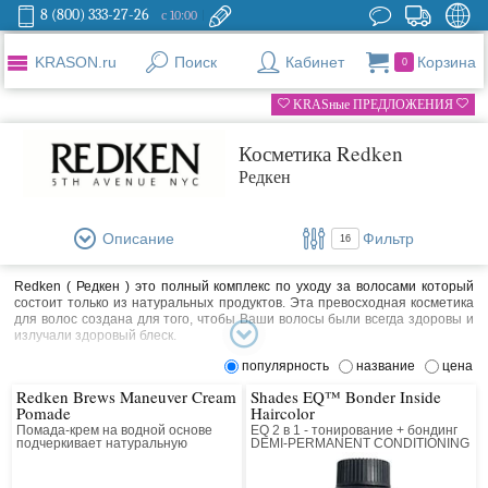
8 (800) 333-27-26
с 10:00
KRASON.ru
Поиск
Кабинет
Корзина
0
KRASные ПРЕДЛОЖЕНИЯ
Косметика Redken
Редкен
Описание
Фильтр
16
Redken ( Редкен ) это полный комплекс по уходу за волосами который
состоит только из натуральных продуктов. Эта превосходная косметика
для волос создана для того, чтобы Ваши волосы были всегда здоровы и
излучали здоровый блеск.
Redken - это профессиональные маски, бальзамы, средства для укладки
популярность
название
цена
и стайлинга. Различные лосьоны , спреи и краски и многое другое для
Redken Brews Maneuver Cream
Shades EQ™ Bonder Inside
ваших восхитительных волос.
Pomade
Haircolor
Для мужчин есть специальная линия косметики.
Помада-крем на водной основе
EQ 2 в 1 - тонирование + бондинг
подчеркивает натуральную
DEMI-PERMANENT CONDITIONING
Компания Redken разработала и запатентовала более 60 продуктов и
текстуру волос, не придавая
COLOR. Жидкий тонирующий
дополнительного блеска. Средняя
краситель с кислым уровнем pH
различных ингредиентов, которые используются по всему миру. Мастера
фиксация.