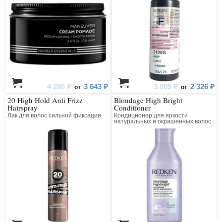
студий и салонов красоты выбирают эту марку, потому что уверены в её
надёжности и совершенстве.
4 286 ₽
3 643 ₽
3 009 ₽
2 326 ₽
от
от
20 High Hold Anti Frizz
Blondage High Bright
Hairspray
Conditioner
Лак для волос сильной фиксации
Кондиционер для яркости
натуральных и окрашенных волос