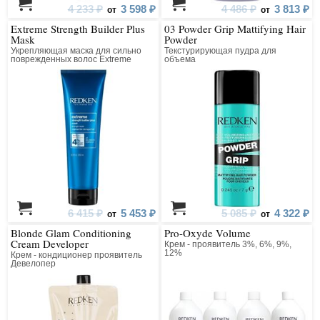
4 233 ₽
3 598 ₽
4 486 ₽
3 813 ₽
от
от
Extreme Strength Builder Plus
03 Powder Grip Mattifying Hair
Mask
Powder
Укрепляющая маска для сильно
Текстурирующая пудра для
поврежденных волос Extreme
объема
Reconstructor Plus
6 415 ₽
5 453 ₽
5 085 ₽
4 322 ₽
от
от
Blonde Glam Conditioning
Pro-Oxyde Volume
Cream Developer
Крем - проявитель 3%, 6%, 9%,
12%
Крем - кондиционер проявитель
Девелопер