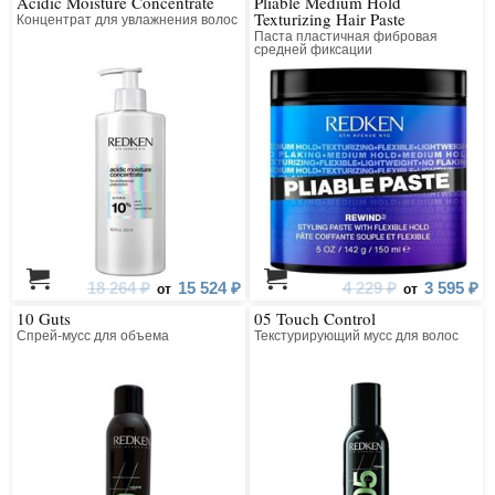
Acidic Moisture Concentrate
Pliable Medium Hold
Texturizing Hair Paste
Концентрат для увлажнения волос
Паста пластичная фибровая
средней фиксации
18 264 ₽
15 524 ₽
4 229 ₽
3 595 ₽
от
от
10 Guts
05 Touch Control
Спрей-мусс для объема
Текстурирующий мусс для волос