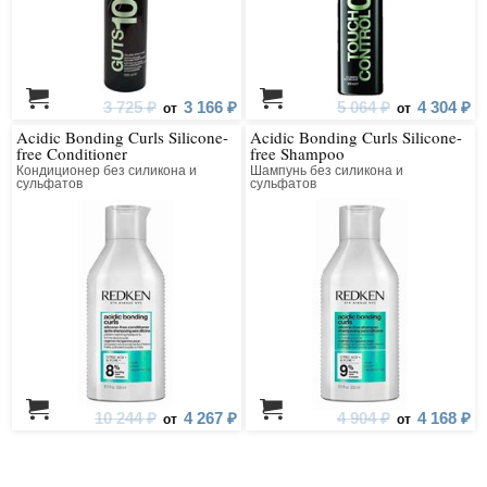
3 725 ₽
3 166 ₽
5 064 ₽
4 304 ₽
от
от
Acidic Bonding Curls Silicone-
Acidic Bonding Curls Silicone-
free Conditioner
free Shampoo
Кондиционер без силикона и
Шампунь без силикона и
сульфатов
сульфатов
10 244 ₽
4 267 ₽
4 904 ₽
4 168 ₽
от
от