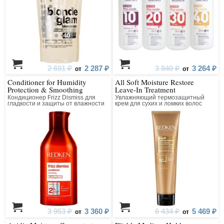
2 691 ₽
2 287 ₽
3 840 ₽
3 264 ₽
от
от
Conditioner for Humidity
All Soft Moisture Restore
Protection & Smoothing
Leave-In Treatment
Кондиционер Frizz Dismiss для
Увлажняющий термозащитный
гладкости и защиты от влажности
крем для сухих и ломких волос
3 953 ₽
3 360 ₽
6 434 ₽
5 469 ₽
от
от