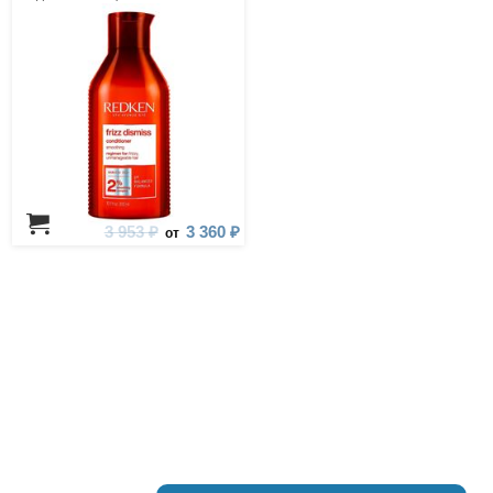
3 953 ₽
3 360 ₽
от