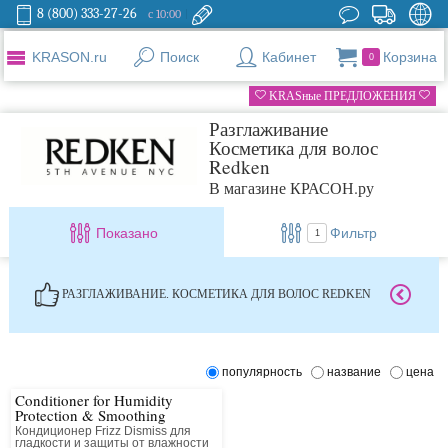
8 (800) 333-27-26
с 10:00
KRASON.ru
Поиск
Кабинет
Корзина
0
KRASные ПРЕДЛОЖЕНИЯ
Разглаживание
Косметика для волос
Redken
В магазине КРАСОН.ру
Показано
Фильтр
1
РАЗГЛАЖИВАНИЕ. КОСМЕТИКА ДЛЯ ВОЛОС REDKEN
популярность
название
цена
Conditioner for Humidity
Protection & Smoothing
Кондиционер Frizz Dismiss для
гладкости и защиты от влажности