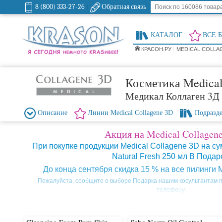
8 (800) 333-27-26
Обратная связь
КАТАЛОГ
ВСЕ 
КРАСОН.РУ
MEDICAL COLLA
Косметика Medical
Медикал Коллаген 3Д
Описание
Линии Medical Collagene 3D
Подразд
Акция на Medical Collagen
При покупке продукции Medical Collagene 3D на сум
Natural Fresh 250 мл В Подар
До конца сентября скидка 15 % на все пилинги M
Пожалуйста, сообщите о выборе Подарка нашим косультантам п
телефону.
Medical Collagene 3D - существует
В настоя
на рынке российской
косметики