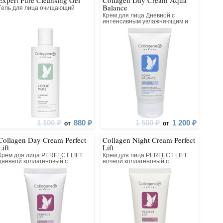
Expert Pure Cleansing Gel
Collagen Day Cream Aqua
Balance
Гель для лица очищающий
Крем для лица Дневной с
интенсивным увлажняющим и
лифтинг действием
1 100 ₽
880 ₽
1 500 ₽
1 200 ₽
от
от
Collagen Day Cream Perfect
Collagen Night Cream Perfect
Lift
Lift
Крем для лица PERFECT LIFT
Крем для лица PERFECT LIFT
дневной коллагеновый с
ночной коллагеновый с
матриксилом
матриксилом