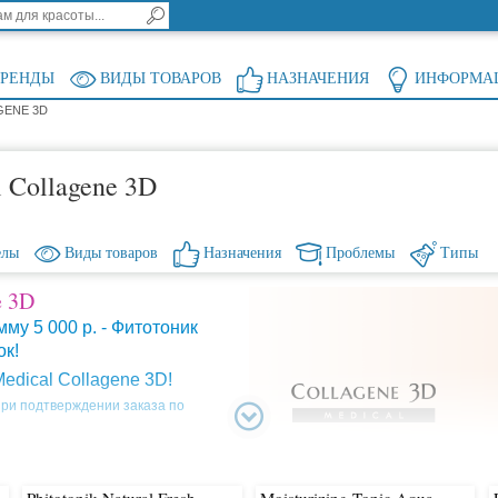
БРЕНДЫ
ВИДЫ ТОВАРОВ
НАЗНАЧЕНИЯ
ИНФОРМА
GENE 3D
 Collagene 3D
елы
Виды товаров
Назначения
Проблемы
Типы
e 3D
му 5 000 р. - Фитотоник
ок!
edical Collagene 3D!
ри подтверждении заказа по
щее время в линейке
 с коллагеном - широкий