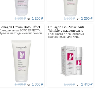
1 500 ₽
1 200 ₽
1 500 ₽
1 200 ₽
от
от
Collagen Cream Boto Effect
Collagen Gel-Mask Anti
Wrinkle с плацентолью
Крем для лица BOTO EFFECT с
Syn-ake пептидным комплексом
Гель-маска с плацентолью
коллагеновый
коллагеновая для лица
1 700 ₽
1 360 ₽
1 800 ₽
1 440 ₽
от
от