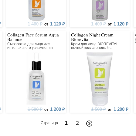
твием нежелательных
ентов (гормонов,
 отдушек).
₽
1 400 ₽
1 120 ₽
1 400 ₽
1 120 ₽
от
от
Collagen Face Serum Aqua
Collagen Night Cream
Balance
Biorevital
Сыворотка для лица для
Крем для лица BIOREVITAL
интенсивного увлажнения
ночной коллагеновый с
восстанавливающим комплексом
₽
1 500 ₽
1 200 ₽
1 500 ₽
1 200 ₽
от
от
1
2
Страница: