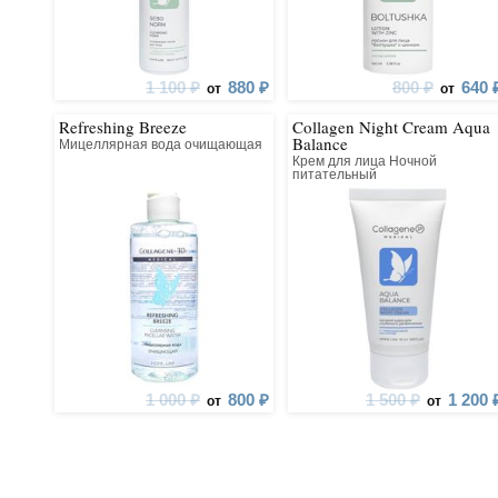
и отсутс
компон
красителей,
1 100 ₽
880 ₽
800 ₽
640 
от
от
Refreshing Breeze
Collagen Night Cream Aqua
Balance
Мицеллярная вода очищающая
Крем для лица Ночной
питательный
восстанавливающий
1 000 ₽
800 ₽
1 500 ₽
1 200 
от
от