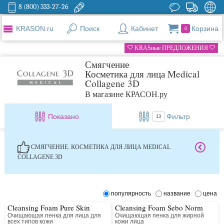
8 (800) 333-27-26
KRASON.ru
Поиск
Кабинет
Корзина
0
KRASные ПРЕДЛОЖЕНИЯ
Смягчение
Косметика для лица Medical
Collagene 3D
В магазине КРАСОН.ру
Показано
Фильтр
13
СМЯГЧЕНИЕ. КОСМЕТИКА ДЛЯ ЛИЦА MEDICAL
COLLAGENE 3D
популярность
название
цена
Cleansing Foam Pure Skin
Cleansing Foam Sebo Norm
Очищающая пенка для лица для
Очищающая пенка для жирной
всех типов кожи
кожи лица