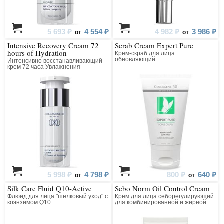
5 693 ₽
4 554 ₽
4 982 ₽
3 986 ₽
от
от
Intensive Recovery Cream 72
Scrab Cream Expert Pure
hours of Hydration
Крем-скраб для лица
обновляющий
Интенсивно восстанавливающий
крем 72 часа Увлажнения
5 998 ₽
4 798 ₽
800 ₽
640 ₽
от
от
Silk Care Fluid Q10-Active
Sebo Norm Oil Control Cream
Флюид для лица "шелковый уход" с
Крем для лица себорегулирующий
коэнзимом Q10
для комбинированной и жирной
кожи