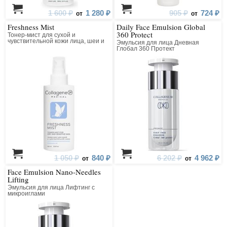
1 600 ₽
1 280 ₽
905 ₽
724 ₽
от
от
Freshness Mist
Daily Face Emulsion Global
360 Protect
Тонер-мист для сухой и
чувствительной кожи лица, шеи и
Эмульсия для лица Дневная
зоны декольте
Глобал 360 Протект
1 050 ₽
840 ₽
6 202 ₽
4 962 ₽
от
от
Face Emulsion Nano-Needles
Lifting
Эмульсия для лица Лифтинг с
микроиглами