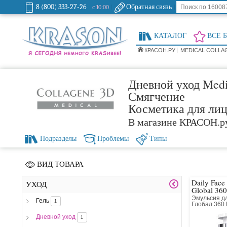
8 (800) 333-27-26
Обратная связь
с 10:00
КАТАЛОГ
ВСЕ 
КРАСОН.РУ
MEDICAL COLLA
Дневной уход Medi
Смягчение
Косметика для ли
В магазине КРАСОН.р
Подразделы
Проблемы
Типы
ВИД ТОВАРА
Daily Face
УХОД
Global 360
Эмульсия д
Гель
1
Глобал 360
Дневной уход
1