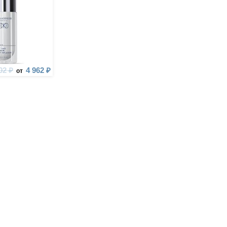
02 ₽
4 962 ₽
от