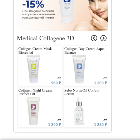
Medical Collagene 3D
Collagen Cream-Mask
Collagen Day Cream Aqua
Face Cream Regulat
Biorevital
Balance
Mattifying Oily &
Combination Skin
от
от
960 ₽
1 200 ₽
Collagen Night Cream
Sebo Norm Oil Control
Face Cream-Concen
Perfect Lift
Serum
Antiblemish Spot S
от
от
1 200 ₽
1 280 ₽