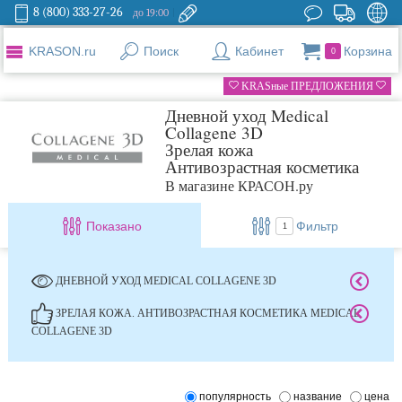
8 (800) 333-27-26
до 19:00
KRASON.ru
Поиск
Кабинет
Корзина
0
KRASные ПРЕДЛОЖЕНИЯ
Дневной уход Medical
Collagene 3D
Зрелая кожа
Антивозрастная косметика
В магазине КРАСОН.ру
Показано
Фильтр
1
ДНЕВНОЙ УХОД MEDICAL COLLAGENE 3D
ЗРЕЛАЯ КОЖА. АНТИВОЗРАСТНАЯ КОСМЕТИКА MEDICAL
COLLAGENE 3D
популярность
название
цена