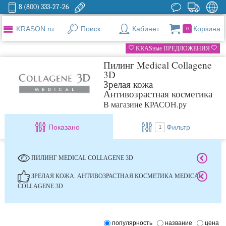
8 (800) 333-27-26
KRASON.ru
Поиск
Кабинет
Корзина
0
KRASные ПРЕДЛОЖЕНИЯ
Пилинг Medical Collagene
3D
Зрелая кожа
Антивозрастная косметика
В магазине КРАСОН.ру
Показано
Фильтр
1
ПИЛИНГ MEDICAL COLLAGENE 3D
ЗРЕЛАЯ КОЖА. АНТИВОЗРАСТНАЯ КОСМЕТИКА MEDICAL
COLLAGENE 3D
популярность
название
цена