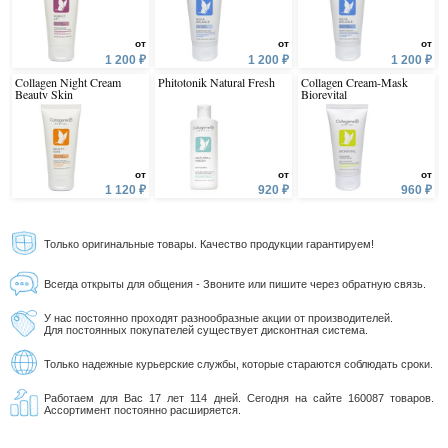
от
от
от
1 200 ₽
1 200 ₽
1 200 ₽
Collagen Night Cream
Phitotonik Natural Fresh
Collagen Cream-Mask
Beauty Skin
Biorevital
от
от
от
1 120 ₽
920 ₽
960 ₽
Только оригинальные товары. Качество продукции гарантируем!
Всегда открыты для общения - Звоните или пишите через обратную связь.
У нас постоянно проходят разнообразные акции от производителей.
Для постоянных покупателей существует дисконтная система.
Только надежные курьерские службы, которые стараются соблюдать сроки.
Работаем для Вас 17 лет 114 дней. Сегодня на сайте 160087 товаров.
Ассортимент постоянно расширяется.