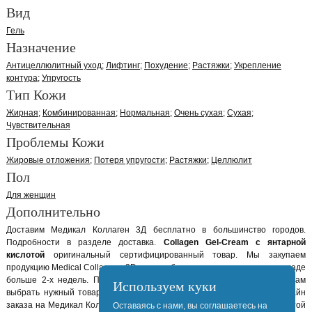
Вид
Гель
Назначение
Антицеллюлитный уход
Лифтинг
Похудение
Растяжки
Укрепление
контура
Упругость
Тип Кожи
Жирная
Комбинированная
Нормальная
Очень сухая
Сухая
Чувствительная
Проблемы Кожи
Жировые отложения
Потеря упругости
Растяжки
Целлюлит
Пол
Для женщин
Дополнительно
Доставим Медикал Коллаген 3Д бесплатно в большинство городов.
Подробности в разделе доставка.
Collagen Gel-Cream с янтарной
кислотой
оригинальный сертифицированный товар. Мы закупаем
продукцию Medical Collagene 3D так, что бы она не лежала у нас на складе
больше 2-х недель. Позвоните нам и наши консультанты помогут вам
Используем куки
выбрать нужный товар Medical Collagene 3D. Или ждем вашего онлайн
заказа на Медикал Коллаген 3Д Collagen Gel-Cream с янтарной кислотой
Оставаясь с нами, вы соглашаетесь на