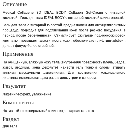
Описание
Medical Collagene 3D IDEAL BODY Collagen Gel-Cream с янтарной
кислотой - Гель для тела IDEAL BODY с янтарной кислотой коллагеновый.
Гель для тела с янтарной кислотой предназначен для антицеллюлитных
процедур, подходит для подтягивания кожи после резкого похудения, в
период после беременности. Стимулирует сжигание подкожно-жировой
клетчатки, повышает эластичность кожи, обеспечивает лифтинг-эффект,
делает фигуру более стройной.
Применение
На очищенную, влажную кожу тела (внутренняя поверхность плеча, бедра,
живот, ягодицы, зона декольте) нанести гель тонким слоем, втирать
мягкими массажными движениями. Для достижения максимального
лифтинга использовать два раза в день утром и вечером.
Результат
Лифтинг-эффект, увлажнение.
Компоненты
Нативный трехспиральный коллаген, янтарная кислота.
Раздел
Для тела