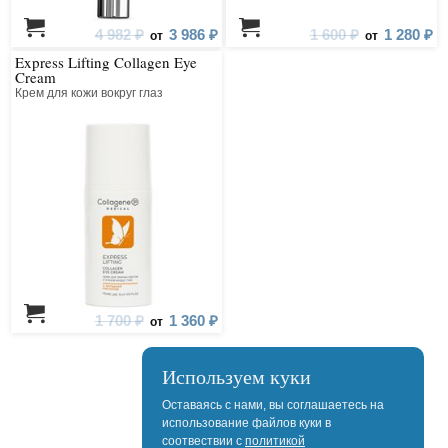
4 982 ₽
3 986 ₽
1 600 ₽
1 280 ₽
от
от
Express Lifting Collagen Eye
Cream
Крем для кожи вокруг глаз
1 700 ₽
1 360 ₽
от
Используем куки
Оставаясь с нами, вы соглашаетесь на
использование файлов куки в
соотвествии с
политикой