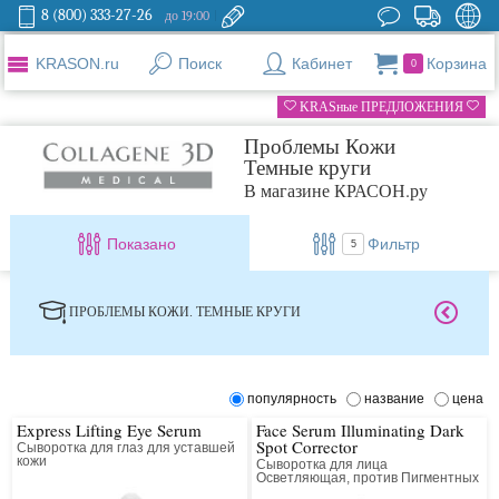
8 (800) 333-27-26
до 19:00
KRASON.ru
Поиск
Кабинет
Корзина
0
KRASные ПРЕДЛОЖЕНИЯ
Проблемы Кожи
Темные круги
В магазине КРАСОН.ру
Показано
Фильтр
5
ПРОБЛЕМЫ КОЖИ. ТЕМНЫЕ КРУГИ
популярность
название
цена
Express Lifting Eye Serum
Face Serum Illuminating Dark
Spot Corrector
Сыворотка для глаз для уставшей
кожи
Сыворотка для лица
Осветляющая, против Пигментных
Пятен