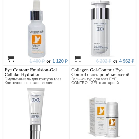
1 400 ₽
1 120 ₽
6 202 ₽
4 962 ₽
от
от
Eye Contour Emulsion-Gel
Collagen Gel-Contour Eye
Cellular Hydration
Control с янтарной кислотой
Эмульсия-гель для контура глаз
Гель-контур для глаз EYE
Клеточное восстановление
CONTROL GEL с янтарной
кислотой коллагеновый