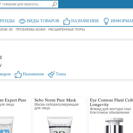
БРЕНДЫ
ВИДЫ ТОВАРОВ
НАЗНАЧЕНИЯ
ИНФОРМА
GENE 3D
ПРОБЛЕМЫ КОЖИ - РАСШИРЕННЫЕ ПОРЫ
ы
у
оваров
Назначения
Типы
ant Expert Pure
Sebo Norm Pure Mask
Eye Contour Fluid Cell
Longevity
для лица
Маска себорегулирующая
й
для лица
Флюид для контура глаз
Клеточное обновление