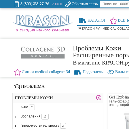
8 (800) 333-27-26
Обратная связь
с 10:00
КАТАЛОГ
ВСЕ 
КРАСОН.РУ
MEDICAL COLLA
Проблемы Кожи
Расширенные пор
В магазине КРАСОН.р
Линии medical-collagene-3d
Подразделы
Виды т
ПРОБЛЕМА
Gel Exfoli
ПРОБЛЕМЫ КОЖИ
Гель-скраб 
очищающи
Акне
7
Воспаления
12
Гиперчувствительность
2