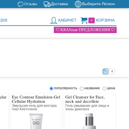
Доставка
Выберите Регион
Отзывы
КАБИНЕТ
КОРЗИНА
ЦИЯ
0
KRASные ПРЕДЛОЖЕНИЯ
8
популярность
название
цена
ular
Eye Contour Emulsion-Gel
Gel Cleanser for Face,
Cellular Hydration
neck and decollete
Эмульсия-гель для контура
Гель-умывание для лица и
глаз Клеточное
зоны декольте
восстановление