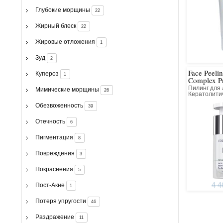
Глубокие морщины
22
Жирный блеск
22
Жировые отложения
1
Зуд
2
Face Peelin
Купероз
1
Complex P
Пилинг для
Мимические морщины
26
Кератолити
Коллагенов
Обезвоженность
39
Отечность
6
Пигментация
8
Повреждения
3
Покраснения
5
4 4
Пост-Акне
1
Потеря упругости
46
Раздражение
11