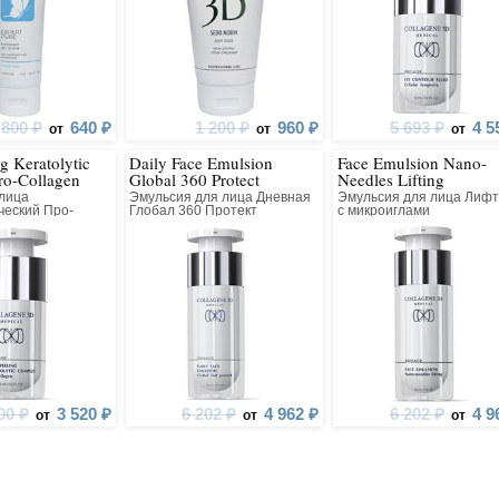
800 ₽
640 ₽
1 200 ₽
960 ₽
5 693 ₽
4 5
от
от
от
g Keratolytic
Daily Face Emulsion
Face Emulsion Nano-
ro-Collagen
Global 360 Protect
Needles Lifting
 лица
Эмульсия для лица Дневная
Эмульсия для лица Лифт
ческий Про-
Глобал 360 Протект
с микроиглами
ый Всесезонный
00 ₽
3 520 ₽
6 202 ₽
4 962 ₽
6 202 ₽
4 9
от
от
от