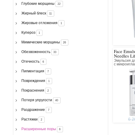
Глубокие морщины
22
Жирный блеск
11
Жировые отложения
1
Купероз
1
Мимические морщины
26
Face Emul
Обезвоженность
33
Needles Li
Эмульсия д
Отечность
6
с микроигл
Пигментация
7
Повреждения
1
Покраснения
2
Потеря упругости
40
Раздражение
7
6 2
Растяжки
2
Расширенные поры
6