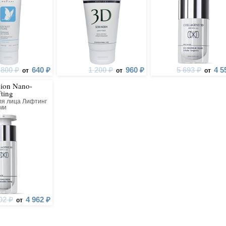
800 ₽
640 ₽
1 200 ₽
960 ₽
5 693 ₽
4 5
от
от
от
sion Nano-
fting
ля лица Лифтинг
ами
02 ₽
4 962 ₽
от