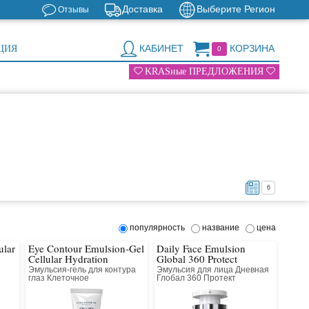
Доставка
Выберите Регион
Отзывы
КАБИНЕТ
КОРЗИНА
ЦИЯ
0
KRASные ПРЕДЛОЖЕНИЯ
6
популярность
название
цена
ular
Eye Contour Emulsion-Gel
Daily Face Emulsion
Cellular Hydration
Global 360 Protect
Эмульсия-гель для контура
Эмульсия для лица Дневная
глаз Клеточное
Глобал 360 Протект
восстановление