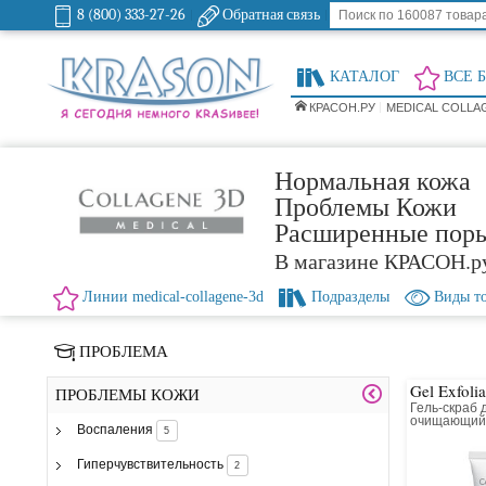
8 (800) 333-27-26
Обратная связь
КАТАЛОГ
ВСЕ 
КРАСОН.РУ
MEDICAL COLLA
Нормальная кожа
Проблемы Кожи
Расширенные пор
В магазине КРАСОН.р
Линии medical-collagene-3d
Подразделы
Виды т
ПРОБЛЕМА
Gel Exfoli
ПРОБЛЕМЫ КОЖИ
Гель-скраб 
очищающи
Воспаления
5
Гиперчувствительность
2