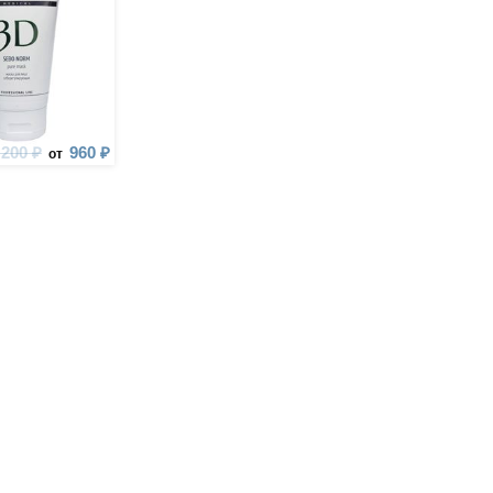
 200 ₽
960 ₽
от