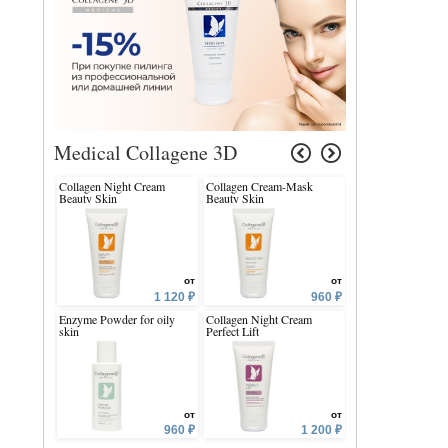
Medical Collagene 3D
Collagen Night Cream
Collagen Cream-Mask
Face Cream Regulat
Beauty Skin
Beauty Skin
Mattifying Oily &
Combination Skin
от
от
1 120 ₽
960 ₽
Enzyme Powder for oily
Collagen Night Cream
Brilliant Eyes
skin
Perfect Lift
от
от
960 ₽
1 200 ₽