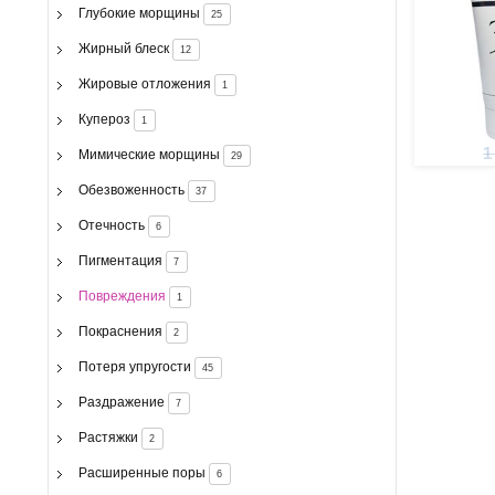
Глубокие морщины
25
Жирный блеск
12
Жировые отложения
1
Купероз
1
1
Мимические морщины
29
Обезвоженность
37
Отечность
6
Пигментация
7
Повреждения
1
Покраснения
2
Потеря упругости
45
Раздражение
7
Растяжки
2
Расширенные поры
6