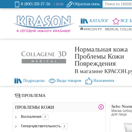
8 (800) 333-27-26
Обратная связь
с 10:00
КАТАЛОГ
ВСЕ 
КРАСОН.РУ
MEDICAL COLLA
Нормальная кожа
Проблемы Кожи
Повреждения
В магазине КРАСОН.р
Подразделы
Виды товаров
Назначения
ПРОБЛЕМА
Sebo Norm
ПРОБЛЕМЫ КОЖИ
Маска себо
для лица
Воспаления
5
Гиперчувствительность
2