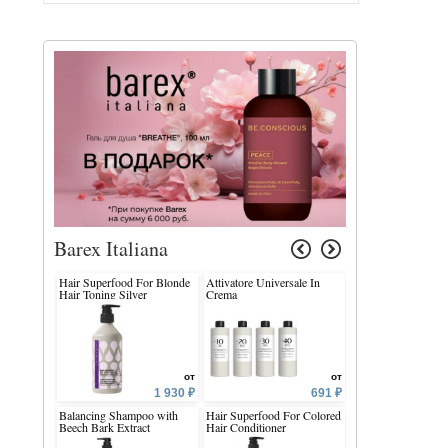
Barex Italiana
Hair Superfood For Blonde
Attivatore Universale In
Olioseta Oro Di Lu
Hair Toning Silver
Crema
Protein Filler
Shampoo
от
от
1 930 ₽
691 ₽
Balancing Shampoo with
Hair Superfood For Colored
Shine Developer
Beech Bark Extract
Hair Conditioner
Meadowfoam Flow
Extract