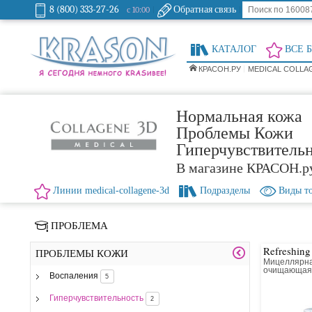
8 (800) 333-27-26
Обратная связь
с 10:00
КАТАЛОГ
ВСЕ 
КРАСОН.РУ
MEDICAL COLLA
Нормальная кожа
Проблемы Кожи
Гиперчувствитель
В магазине КРАСОН.р
Линии medical-collagene-3d
Подразделы
Виды т
ПРОБЛЕМА
Refreshing
ПРОБЛЕМЫ КОЖИ
Мицеллярна
очищающа
Воспаления
5
Гиперчувствительность
2