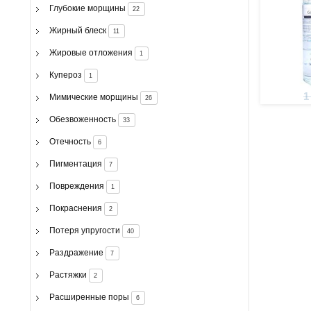
Глубокие морщины
22
Жирный блеск
11
Жировые отложения
1
Купероз
1
1
Мимические морщины
26
Обезвоженность
33
Отечность
6
Пигментация
7
Повреждения
1
Покраснения
2
Потеря упругости
40
Раздражение
7
Растяжки
2
Расширенные поры
6