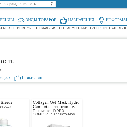
БРЕНДЫ
ВИДЫ ТОВАРОВ
НАЗНАЧЕНИЯ
ИНФОРМА
GENE 3D
ТИП КОЖИ - НОРМАЛЬНАЯ
ПРОБЛЕМЫ КОЖИ - ГИПЕРЧУВСТВИТЕЛЬН
ность
у
оваров
Назначения
 Breeze
Collagen Gel-Mask Hydro
Comfort с аллантоином
я вода
я
Гель-маска HYDRO
COMFORT с аллантоином
коллагеновая для лица