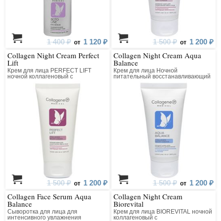
1 400 ₽
1 120 ₽
1 500 ₽
1 200 ₽
от
от
Collagen Night Cream Perfect
Collagen Night Cream Aqua
Lift
Balance
Крем для лица PERFECT LIFT
Крем для лица Ночной
ночной коллагеновый с
питательный восстанавливающий
матриксилом
1 500 ₽
1 200 ₽
1 500 ₽
1 200 ₽
от
от
Collagen Face Serum Aqua
Collagen Night Cream
Balance
Biorevital
Сыворотка для лица для
Крем для лица BIOREVITAL ночной
интенсивного увлажнения
коллагеновый с