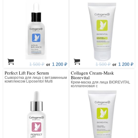
восстанавливающим комплексом
1 500 ₽
1 200 ₽
1 500 ₽
1 200 ₽
от
от
Perfect Lift Face Serum
Collagen Cream-Mask
Biorevital
Сыворотка для лица с витаминным
комплексом Liposentol Multi
Крем-маска для лица BIOREVITAL
коллагеновая с
восстанавливающим комплексом