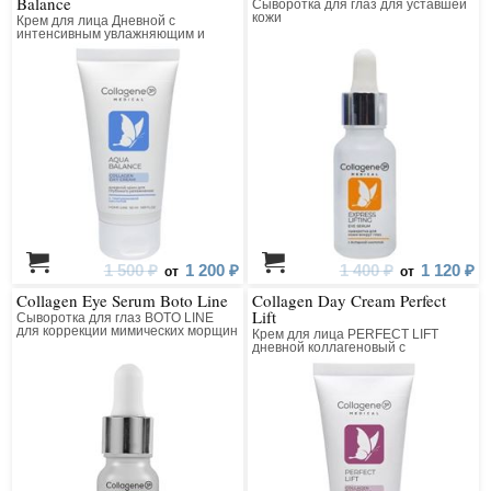
Balance
Сыворотка для глаз для уставшей
кожи
Крем для лица Дневной с
интенсивным увлажняющим и
лифтинг действием
1 500 ₽
1 200 ₽
1 400 ₽
1 120 ₽
от
от
Collagen Eye Serum Boto Line
Collagen Day Cream Perfect
Lift
Сыворотка для глаз BOTO LINE
для коррекции мимических морщин
Крем для лица PERFECT LIFT
коллагеновая с пептидным
дневной коллагеновый с
комплексом
матриксилом