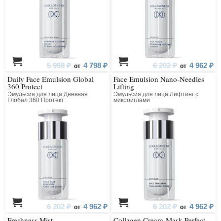
5 998 ₽
4 798 ₽
6 202 ₽
4 962 ₽
от
от
Daily Face Emulsion Global
Face Emulsion Nano-Needles
360 Protect
Lifting
Эмульсия для лица Дневная
Эмульсия для лица Лифтинг с
Глобал 360 Протект
микроиглами
6 202 ₽
4 962 ₽
6 202 ₽
4 962 ₽
от
от
Freshness Mist
Collagen Cream-Mask Perfect