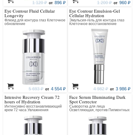
1 120 ₽
896 ₽
1 200 ₽
960 ₽
от
от
Eye Contour Fluid Cellular
Eye Contour Emulsion-Gel
Longevity
Cellular Hydration
Флюид для контура глаз Клеточное
Эмульсия-гель для контура глаз
обновление
Клеточное восстановление
5 693 ₽
4 554 ₽
4 982 ₽
3 986 ₽
от
от
Intensive Recovery Cream 72
Face Serum Illuminating Dark
hours of Hydration
Spot Corrector
Интенсивно восстанавливающий
Сыворотка для лица
крем 72 часа Увлажнения
Осветляющая, против Пигментных
Пятен