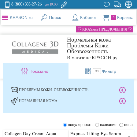
8 (800) 333-27-26
до 19:00
KRASON.ru
Поиск
Кабинет
Корзина
0
KRASные ПРЕДЛОЖЕНИЯ
Нормальная кожа
Проблемы Кожи
Обезвоженность
В магазине КРАСОН.ру
Показано
Фильтр
33
ПРОБЛЕМЫ КОЖИ. ОБЕЗВОЖЕННОСТЬ
НОРМАЛЬНАЯ КОЖА
популярность
название
цена
Collagen Day Cream Aqua
Express Lifting Eye Serum