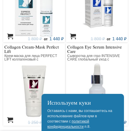
1 800 ₽
1 440 ₽
1 800 ₽
1 440 ₽
от
от
Collagen Cream-Mask Perfect
Collagen Eye Serum Intensive
Lift
Care
Крем-маска для лица PERFECT
Сыворотка для глаз INTENSIVE
LIFT коллагеновый с
CARE глобальный уход с
антивозрастным компонентом
комплексом Beautifeye
Используем куки
Оставаясь с нами, вы соглашаетесь на
использование файлов куки в
соотвествии с
политикой
1 250 ₽
1 000 ₽
1 400 ₽
1 120 ₽
от
от
конфиденциальности
п.8.