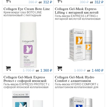
390 ₽
312 ₽
390 ₽
312 ₽
от
от
Collagen Eye Cream Boto Line
Collagen Gel-Mask Express
Lifting с янтарной кислотой
Крем вокруг глаз BOTO LINE
коллагеновый с пептидным
Гель-маска EXPRESS LIFTING с
комплексом
янтарной кислотой коллагеновая
для лица
1 700 ₽
1 360 ₽
1 800 ₽
1 440 ₽
от
от
Collagen Gel-Mask Express
Collagen Gel-Mask Hydro
Protect с софорой японской
Comfort с аллантоином
Гель-маска EXPRESS PROTECT с
Гель-маска HYDRO COMFORT с
софорой японской коллагеновая
аллантоином коллагеновая для
для лица
лица