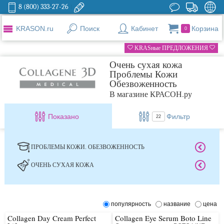
8 (800) 333-27-26
KRASON.ru
Поиск
Кабинет
Корзина
0
KRASные ПРЕДЛОЖЕНИЯ
Очень сухая кожа
Проблемы Кожи
Обезвоженность
В магазине КРАСОН.ру
Показано
Фильтр
22
ПРОБЛЕМЫ КОЖИ. ОБЕЗВОЖЕННОСТЬ
ОЧЕНЬ СУХАЯ КОЖА
популярность
название
цена
Collagen Day Cream Perfect
Collagen Eye Serum Boto Line