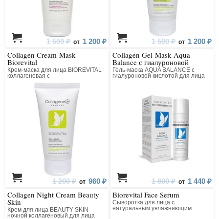
1 500 ₽
1 200 ₽
1 500 ₽
1 200 ₽
от
от
Collagen Cream-Mask
Collagen Gel-Mask Aqua
Biorevital
Balance с гиалуроновой
кислотой
Крем-маска для лица BIOREVITAL
Гель-маска AQUA BALANCE с
коллагеновая с
гиалуроновой кислотой для лица
восстанавливающим комплексом
1 200 ₽
960 ₽
1 800 ₽
1 440 ₽
от
от
Collagen Night Cream Beauty
Biorevital Face Serum
Skin
Сыворотка для лица с
натуральным увлажняющим
Крем для лица BEAUTY SKIN
фактором
ночной коллагеновый для лица