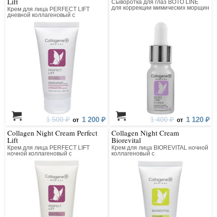
Lift
Сыворотка для глаз BOTO LINE
для коррекции мимических морщин
Крем для лица PERFECT LIFT
коллагеновая с пептидным
дневной коллагеновый с
комплексом
матриксилом
1 500 ₽
1 200 ₽
1 400 ₽
1 120 ₽
от
от
Collagen Night Cream Perfect
Collagen Night Cream
Lift
Biorevital
Крем для лица PERFECT LIFT
Крем для лица BIOREVITAL ночной
ночной коллагеновый с
коллагеновый с
матриксилом
восстанавливающим комплексом