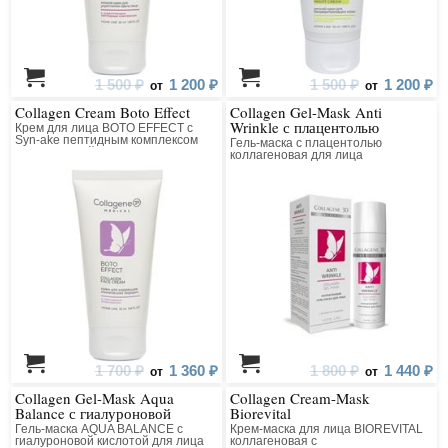
1 500 ₽
1 200 ₽
1 500 ₽
1 200 ₽
от
от
Collagen Cream Boto Effect
Collagen Gel-Mask Anti
Wrinkle с плацентолью
Крем для лица BOTO EFFECT с
Syn-ake пептидным комплексом
Гель-маска с плацентолью
коллагеновый
коллагеновая для лица
1 700 ₽
1 360 ₽
1 800 ₽
1 440 ₽
от
от
Collagen Gel-Mask Aqua
Collagen Cream-Mask
Balance с гиалуроновой
Biorevital
кислотой
Гель-маска AQUA BALANCE с
Крем-маска для лица BIOREVITAL
гиалуроновой кислотой для лица
коллагеновая с