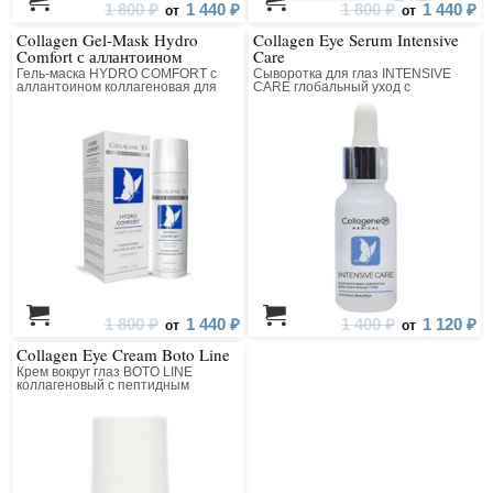
1 800 ₽
1 440 ₽
1 800 ₽
1 440 ₽
от
от
Collagen Gel-Mask Hydro
Collagen Eye Serum Intensive
Comfort с аллантоином
Care
Гель-маска HYDRO COMFORT с
Сыворотка для глаз INTENSIVE
аллантоином коллагеновая для
CARE глобальный уход с
лица
комплексом Beautifeye
1 800 ₽
1 440 ₽
1 400 ₽
1 120 ₽
от
от
Collagen Eye Cream Boto Line
Крем вокруг глаз BOTO LINE
коллагеновый с пептидным
комплексом