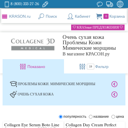
8 (800) 333-27-26
KRASON.ru
Поиск
Кабинет
Корзина
0
KRASные ПРЕДЛОЖЕНИЯ
Очень сухая кожа
Проблемы Кожи
Мимические морщины
В магазине КРАСОН.ру
Показано
Фильтр
19
ПРОБЛЕМЫ КОЖИ. МИМИЧЕСКИЕ МОРЩИНЫ
ОЧЕНЬ СУХАЯ КОЖА
популярность
название
цена
Collagen Eye Serum Boto Line
Collagen Day Cream Perfect