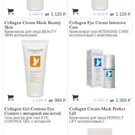
1 400 ₽
1 120 ₽
1 400 ₽
1 120 ₽
от
от
Collagen Cream-Mask Beauty
Collagen Eye Cream Intensive
Skin
Care
Крем-маска для лица BEAUTY
Крем вокруг глаз INTENSIVE CARE
SKIN коллагеновая
коллагеновый с комплексом
Beautifeye
1 200 ₽
960 ₽
1 700 ₽
1 360 ₽
от
от
Collagen Gel-Contour Eye
Collagen Cream-Mask Perfect
Control с янтарной кислотой
Lift
Гель-контур для глаз EYE
Крем-маска для лица PERFECT
CONTROL GEL с янтарной
LIFT коллагеновый с
кислотой коллагеновый
антивозрастным компонентом