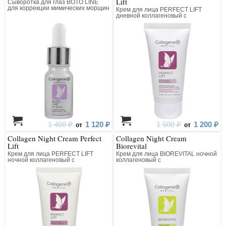
Lift
Сыворотка для глаз BOTO LINE
для коррекции мимических морщин
Крем для лица PERFECT LIFT
коллагеновая с пептидным
дневной коллагеновый с
комплексом
матриксилом
1 400 ₽
1 120 ₽
1 500 ₽
1 200 ₽
от
от
Collagen Night Cream Perfect
Collagen Night Cream
Lift
Biorevital
Крем для лица PERFECT LIFT
Крем для лица BIOREVITAL ночной
ночной коллагеновый с
коллагеновый с
матриксилом
восстанавливающим комплексом