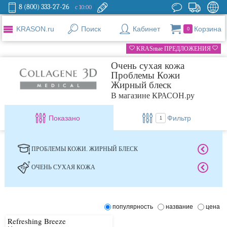
8 (800) 333-27-26
с 10:00
KRASON.ru
Поиск
Кабинет
Корзина
0
KRASные ПРЕДЛОЖЕНИЯ
Очень сухая кожа
Проблемы Кожи
Жирный блеск
В магазине КРАСОН.ру
Показано
Фильтр
1
ПРОБЛЕМЫ КОЖИ. ЖИРНЫЙ БЛЕСК
ОЧЕНЬ СУХАЯ КОЖА
популярность
название
цена
Refreshing Breeze