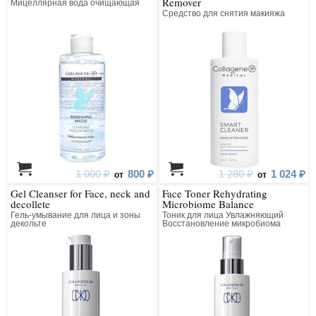
Remover
Мицеллярная вода очищающая
Средство для снятия макияжа
1 000 ₽
800 ₽
1 280 ₽
1 024 ₽
от
от
Gel Cleanser for Face, neck and
Face Toner Rehydrating
decollete
Microbiome Balance
Гель-умывание для лица и зоны
Тоник для лица Увлажняющий
декольте
Восстановление микробиома