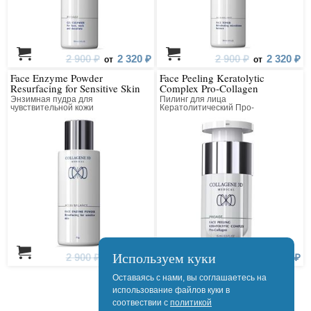
2 900 ₽
2 320 ₽
2 900 ₽
2 320 ₽
от
от
Face Enzyme Powder
Face Peeling Keratolytic
Resurfacing for Sensitive Skin
Complex Pro-Collagen
Энзимная пудра для
Пилинг для лица
чувствительной кожи
Кератолитический Про-
Выравнивающая
Коллагеновый Всесезонный
Используем куки
2 900 ₽
2 320 ₽
4 400 ₽
3 520 ₽
от
от
Оставаясь с нами, вы соглашаетесь на
использование файлов куки в
соотвествии с
политикой