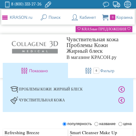
8 (800) 333-27-26
KRASON.ru
Поиск
Кабинет
Корзина
0
KRASные ПРЕДЛОЖЕНИЯ
Чувствительная кожа
Проблемы Кожи
Жирный блеск
В магазине КРАСОН.ру
Показано
Фильтр
6
ПРОБЛЕМЫ КОЖИ. ЖИРНЫЙ БЛЕСК
ЧУВСТВИТЕЛЬНАЯ КОЖА
популярность
название
цена
Refreshing Breeze
Smart Cleanser Make Up