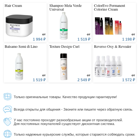
Hair Cream
Shampoo Mela Verde
ColorEvo Permanent
Universal
Coloring Cream
от
от
от
1 994 ₽
1 519 ₽
1 198 ₽
Balsamo Semi di Lino
Texture Design Curl
Reverso Oxy & Revealer
от
от
от
1 519 ₽
2 549 ₽
1 572 ₽
Только оригинальные товары. Качество продукции гарантируем!
Всегда открыты для общения - Звоните или пишите через обратную связь.
У нас постоянно проходят разнообразные акции от производителей.
Для постоянных покупателей существует дисконтная система.
Только надежные курьерские службы, которые стараются соблюдать сроки.