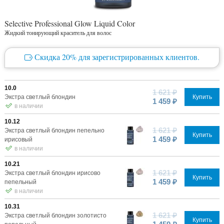
Selective Professional Glow Liquid Color
Жидкий тонирующий краситель для волос
Скидка 20% для зарегистрированных клиентов.
10.0
1 621 ₽
Экстра светлый блондин
Купить
1 459 ₽
в наличии
10.12
1 621 ₽
Экстра светлый блондин пепельно
Купить
1 459 ₽
ирисовый
в наличии
10.21
1 621 ₽
Экстра светлый блондин ирисово
Купить
1 459 ₽
пепельный
в наличии
10.31
1 621 ₽
Экстра светлый блондин золотисто
Купить