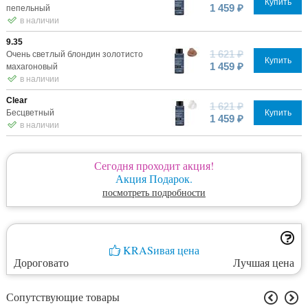
Купить
1 459 ₽
пепельный
в наличии
9.35
1 621 ₽
Очень светлый блондин золотисто
Купить
1 459 ₽
махагоновый
в наличии
Clear
1 621 ₽
Бесцветный
Купить
1 459 ₽
в наличии
Сегодня проходит акция!
Акция Подарок.
посмотреть подробности
KRASивая цена
Дороговато
Лучшая цена
Сопутствующие товары