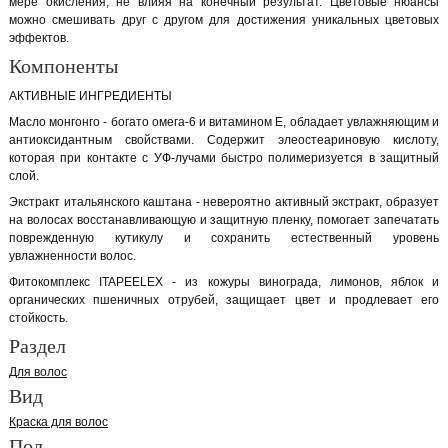
мере окисления, не влияя на конечный результат. Цветовые нюансы
можно смешивать друг с другом для достижения уникальных цветовых
эффектов.
Компоненты
АКТИВНЫЕ ИНГРЕДИЕНТЫ
Масло монгонго - богато омега-6 и витамином Е, обладает увлажняющим и
антиоксидантным свойствами. Содержит элеостеариновую кислоту,
которая при контакте с УФ-лучами быстро полимеризуется в защитный
слой.
Экстракт итальянского каштана - невероятно активный экстракт, образует
на волосах восстанавливающую и защитную пленку, помогает запечатать
поврежденную кутикулу и сохранить естественный уровень
увлажненности волос.
Фитокомплекс ITAPEELEX - из кожуры винограда, лимонов, яблок и
органических пшеничных отрубей, защищает цвет и продлевает его
стойкость.
Раздел
Для волос
Вид
Краска для волос
Пол