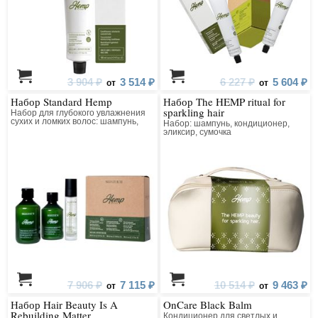
3 904 ₽
3 514 ₽
6 227 ₽
5 604 ₽
от
от
Набор Standard Hemp
Набор The HEMP ritual for
sparkling hair
Набор для глубокого увлажнения
сухих и ломких волос: шампунь,
Набор: шампунь, кондиционер,
кондиционер, эликсир
эликсир, сумочка
7 906 ₽
7 115 ₽
10 514 ₽
9 463 ₽
от
от
Набор Hair Beauty Is A
OnCare Black Balm
Rebuilding Matter
Кондиционер для светлых и