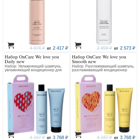
4 978 ₽
2 417 ₽
2 859 ₽
2 573 ₽
от
от
Набор OnCare We love you
Набор OnCare We love you
Daily new
Smooth new
Набор: Увлажняющий шампунь,
Набор: Разглаживающий шампунь,
увлажняющий кондиционер для
разглаживающий кондиционер
сухих волос
4 187 ₽
3 768 ₽
4 187 ₽
3 768 ₽
от
от