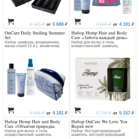
6 320 ₽
5 688 ₽
4 646 ₽
4 181 ₽
от
от
OnCare Daily Smiling Summer
Набор Hemp Hair and Body
Set
Care «Забота каждый день»
Набор: шампунь, кондиционер,
Набор для волос и тела,
маска-спрей 15 в 1, косметичка
рождественский: шампунь,
кондиционер, крем для рук
4 646 ₽
4 181 ₽
5 730 ₽
5 157 ₽
от
от
Набор Hemp Hair and Body
Набор OnCare We Love You
Care «Объятия природы,
Repair new
полные заботы»
Набор для волос и тела,
Набор: Реструктурирующий
рождественский: шампунь,
шампунь, реструктурирующий
кондиционер, крем для тела
кондиционер