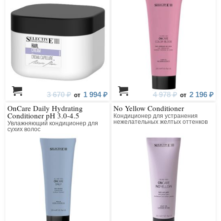
3 670 ₽
1 994 ₽
4 978 ₽
2 196 ₽
от
от
OnCare Daily Hydrating
No Yellow Conditioner
Conditioner pH 3.0-4.5
Кондиционер для устранения
нежелательных желтых оттенков
Увлажняющий кондиционер для
со светлых, обесцвеченных и
сухих волос
седых волос