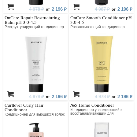
4 978 ₽
2 196 ₽
4 987 ₽
2 196 ₽
от
от
OnCare Repair Restructuring
OnCare Smooth Conditioner pH
Balm pH 3.0-4.5
3.0-4.5
Реструктурирующий кондиционер
Разглаживающий кондиционер
4 978 ₽
2 196 ₽
4 978 ₽
2 196 ₽
от
от
Curllover Curly Hair
№5 Home Conditioner
Conditioner
Кондиционер увлажняющий и
восстанавливающий для
Кондиционер для вьющихся волос
домашнего ухода за сильно
поврежденными волосами