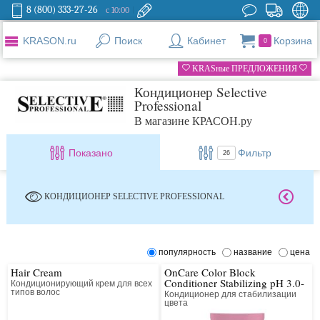
8 (800) 333-27-26
с 10:00
KRASON.ru
Поиск
Кабинет
Корзина
0
KRASные ПРЕДЛОЖЕНИЯ
Кондиционер Selective
Professional
В магазине КРАСОН.ру
Показано
Фильтр
26
КОНДИЦИОНЕР SELECTIVE PROFESSIONAL
популярность
название
цена
Hair Cream
OnCare Color Block
Conditioner Stabilizing pH 3.0-
Кондиционирующий крем для всех
4.5
типов волос
Кондиционер для стабилизации
цвета