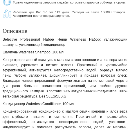
Только надежные курьерские службы, которые стараются соблюдать сроки.
Работаем для Вас 17 лет 112 дней. Сегодня на сайте 160083 товаров.
Ассортимент постоянно расширяется.
Описание
Selective Professional Набор Hemp Waterless Набор: увлажняющий
шампунь, увлажняющий кондиционер
Шампунь Waterless Shampoo, 100 мл
Концентрированный шампунь с маслом семян конопли и алоэ вера мягко
очищает, укрепляет и питает волосы. Практичный и чрезвычайно
эффективный, активируется непосредственно водой, образуя мягкую
пену, глубоко увлажняет, дисциплинирует и придает волосам блеск.
Благодаря концентрированной формуле хватает на по меньшей мере в
два раза большее количество применений, чем любого другого
традиционного шампуня. В составе 89% натуральных ингредиентов, 100%
веганская рецептура. Без SLES/SLS ///
Кондиционер Waterless Conditioner, 100 мл
Концентрированный кондиционер с маслом семян конопли и алоэ вера
для глубокого питания и смягчения. Практичный и чрезвычайно
эффективный, активируется непосредственно водой, увлажняет,
кондиционирует и помогает распутывать волосы, делая их мягкими,