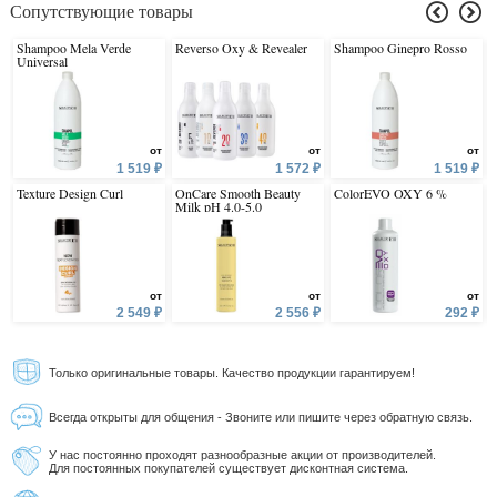
Сопутствующие товары
Shampoo Mela Verde
Reverso Oxy & Revealer
Shampoo Ginepro Rosso
Universal
от
от
от
1 519 ₽
1 572 ₽
1 519 ₽
Texture Design Curl
OnCare Smooth Beauty
ColorEVO OXY 6 %
Milk pH 4.0-5.0
от
от
от
2 549 ₽
2 556 ₽
292 ₽
Только оригинальные товары. Качество продукции гарантируем!
Всегда открыты для общения - Звоните или пишите через обратную связь.
У нас постоянно проходят разнообразные акции от производителей.
Для постоянных покупателей существует дисконтная система.