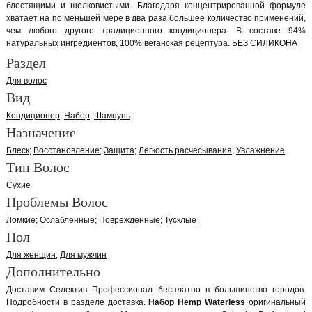
блестящими и шелковистыми. Благодаря концентрированной формуле
хватает на по меньшей мере в два раза большее количество применений,
чем любого другого традиционного кондиционера. В составе 94%
натуральных ингредиентов, 100% веганская рецептура. БЕЗ СИЛИКОНА
Раздел
Для волос
Вид
Кондиционер
Набор
Шампунь
Назначение
Блеск
Восстановление
Защита
Легкость расчесывания
Увлажнение
Тип Волос
Сухие
Проблемы Волос
Ломкие
Ослабленные
Поврежденные
Тусклые
Пол
Для женщин
Для мужчин
Дополнительно
Доставим Селектив Профессионал бесплатно в большинство городов.
Подробности в разделе доставка.
Набор Hemp Waterless
оригинальный