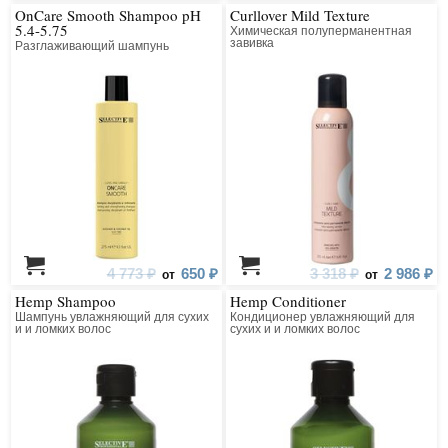
OnCare Smooth Shampoo pH
Curllover Mild Texture
5.4-5.75
Химическая полуперманентная
завивка
Разглаживающий шампунь
4 773 ₽
650 ₽
3 318 ₽
2 986 ₽
от
от
Hemp Shampoo
Hemp Conditioner
Шампунь увлажняющий для сухих
Кондиционер увлажняющий для
и и ломких волос
сухих и и ломких волос