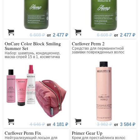
6 608 ₽
2 477 ₽
6 608 ₽
2 477 ₽
от
от
OnCare Color Block Smiling
Curllover Perm 2
Summer Set
Средство для перманентной
завивки поврежденных волос
Набор: шампунь, кондиционер,
маска-спрей 15 в 1, косметичка
4 646 ₽
4 181 ₽
3 982 ₽
3 584 ₽
от
от
Curllover Perm Fix
Primer Gear Up
Нейтрализующий лосьон для
Крем для престайлинга волос