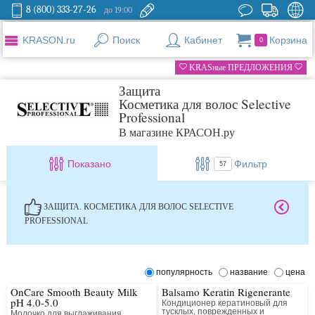
8 (800) 333-27-26
до 19:00
KRASON.ru
Поиск
Кабинет
Корзина
0
KRASные ПРЕДЛОЖЕНИЯ
Защита
Косметика для волос Selective
Professional
В магазине КРАСОН.ру
Показано
Фильтр
57
ЗАЩИТА. КОСМЕТИКА ДЛЯ ВОЛОС SELECTIVE
PROFESSIONAL
популярность
название
цена
OnCare Smooth Beauty Milk
Balsamo Keratin Rigenerante
pH 4.0-5.0
Кондиционер кератиновый для
тусклых, поврежденных и
Молочко для выглаживания