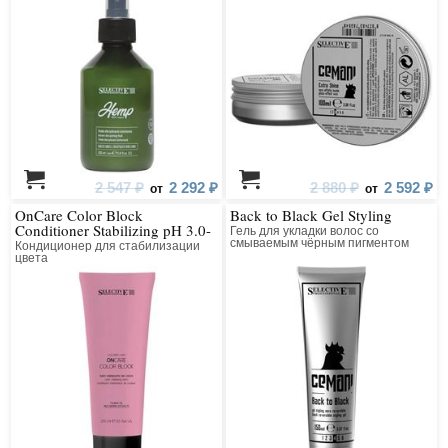
2 547 ₽
2 292 ₽
2 880 ₽
2 592 ₽
от
от
OnCare Color Block
Back to Black Gel Styling
Conditioner Stabilizing pH 3.0-
Гель для укладки волос со
4.5
смываемым чёрным пигментом
Кондиционер для стабилизации
цвета