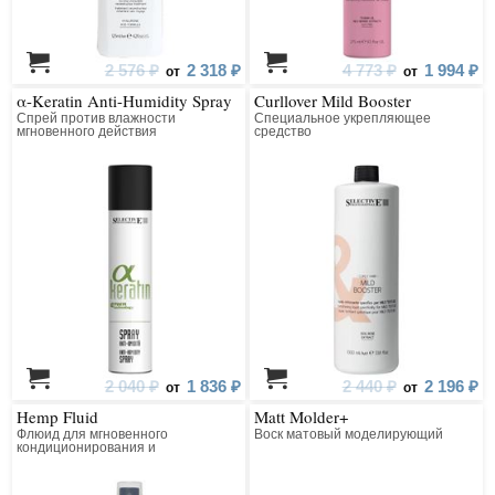
2 576 ₽
2 318 ₽
4 773 ₽
1 994 ₽
от
от
α-Keratin Anti-Humidity Spray
Curllover Mild Booster
Спрей против влажности
Специальное укрепляющее
мгновенного действия
средство
2 040 ₽
1 836 ₽
2 440 ₽
2 196 ₽
от
от
Hemp Fluid
Matt Molder+
Флюид для мгновенного
Воск матовый моделирующий
кондиционирования и
дисциплинирования