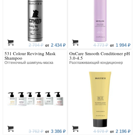
2 704 ₽
2 434 ₽
4 773 ₽
1 994 ₽
от
от
531 Colour Reviving Mask
OnCare Smooth Conditioner pH
Shampoo
3.0-4.5
Оттеночный шампунь-маска
Разглаживающий кондиционер
3 762 ₽
3 386 ₽
4 978 ₽
2 196 ₽
от
от