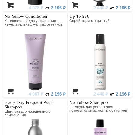
4 978 ₽
2 196 ₽
2 440 ₽
2 196 ₽
от
от
No Yellow Conditioner
Up To 230
Кондиционер для устранения
Спрей термозащитный
нежелательных желтых оттенков
со светлых, обесцвеченных и
седых волос
4 987 ₽
2 196 ₽
2 440 ₽
2 196 ₽
от
от
Every Day Frequent Wash
No Yellow Shampoo
Shampoo
Шампунь для устранения
нежелательных желтых оттенков
Шампунь для ежедневного
со светлых, обесцвеченных и
применения
седых волос