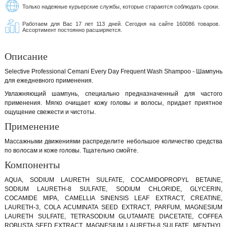
Только надежные курьерские службы, которые стараются соблюдать сроки.
Работаем для Вас 17 лет 113 дней. Сегодня на сайте 160086 товаров.
Ассортимент постоянно расширяется.
Описание
Selective Professional Cemani Every Day Frequent Wash Shampoo - Шампунь
для ежедневного применения.
Увлажняющий шампунь, специально предназначенный для частого
применения. Мягко очищает кожу головы и волосы, придает приятное
ощущение свежести и чистоты.
Применение
Массажными движениями распределите небольшое количество средства
по волосам и коже головы. Тщательно смойте.
Компоненты
AQUA, SODIUM LAURETH SULFATE, COCAMIDOPROPYL BETAINE,
SODIUM LAURETH-8 SULFATE, SODIUM CHLORIDE, GLYCERIN,
COCAMIDE MIPA, CAMELLIA SINENSIS LEAF EXTRACT, CREATINE,
LAURETH-3, COLA ACUMINATA SEED EXTRACT, PARFUM, MAGNESIUM
LAURETH SULFATE, TETRASODIUM GLUTAMATE DIACETATE, COFFEA
ROBUSTA SEED EXTRACT, MAGNESIUM LAURETH-8 SULFATE, MENTHYL