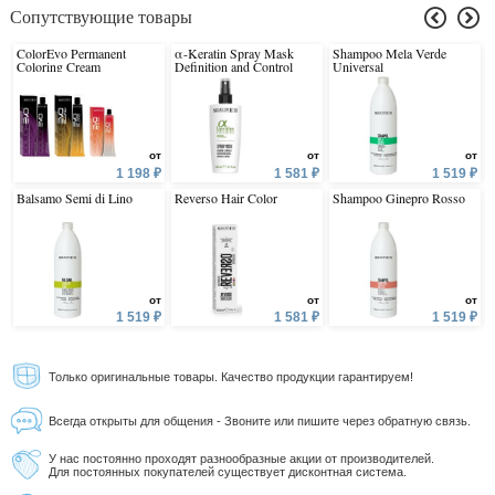
Сопутствующие товары
ColorEvo Permanent
α-Keratin Spray Mask
Shampoo Mela Verde
Coloring Cream
Definition and Control
Universal
от
от
от
1 198 ₽
1 581 ₽
1 519 ₽
Balsamo Semi di Lino
Reverso Hair Color
Shampoo Ginepro Rosso
от
от
от
1 519 ₽
1 581 ₽
1 519 ₽
Только оригинальные товары. Качество продукции гарантируем!
Всегда открыты для общения - Звоните или пишите через обратную связь.
У нас постоянно проходят разнообразные акции от производителей.
Для постоянных покупателей существует дисконтная система.