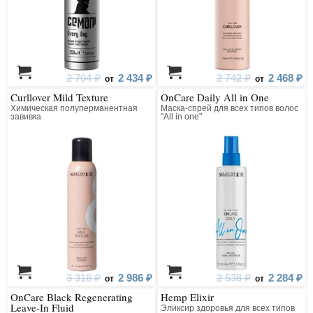
2 704 ₽
2 434 ₽
2 742 ₽
2 468 ₽
от
от
Curllover Mild Texture
OnCare Daily All in One
Химическая полуперманентная
Маска-спрей для всех типов волос
завивка
"All in one"
3 318 ₽
2 986 ₽
2 538 ₽
2 284 ₽
от
от
OnCare Black Regenerating
Hemp Elixir
Leave-In Fluid
Эликсир здоровья для всех типов