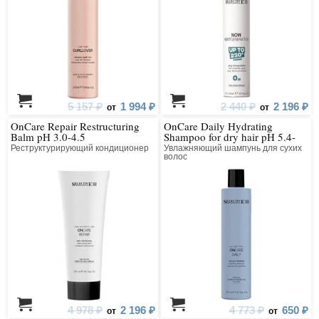
5 157 ₽
1 994 ₽
2 440 ₽
2 196 ₽
от
от
OnCare Repair Restructuring
OnCare Daily Hydrating
Balm pH 3.0-4.5
Shampoo for dry hair pH 5.4-
5.75
Реструктурирующий кондиционер
Увлажняющий шампунь для сухих
волос
4 978 ₽
2 196 ₽
4 773 ₽
650 ₽
от
от