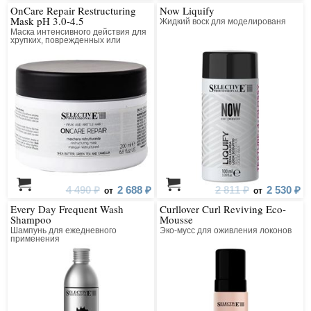
OnCare Repair Restructuring
Now Liquify
Mask pH 3.0-4.5
Жидкий воск для моделированя
Маска интенсивного действия для
хрупких, поврежденных или
склонных к ломкости волос
4 490 ₽
2 688 ₽
2 811 ₽
2 530 ₽
от
от
Every Day Frequent Wash
Curllover Curl Reviving Eco-
Shampoo
Mousse
Шампунь для ежедневного
Эко-мусс для оживления локонов
применения