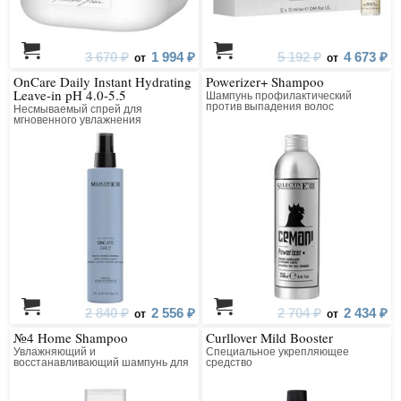
3 670 ₽
1 994 ₽
5 192 ₽
4 673 ₽
от
от
OnCare Daily Instant Hydrating
Powerizer+ Shampoo
Leave-in pH 4.0-5.5
Шампунь профилактический
против выпадения волос
Несмываемый спрей для
мгновенного увлажнения
2 840 ₽
2 556 ₽
2 704 ₽
2 434 ₽
от
от
№4 Home Shampoo
Curllover Mild Booster
Увлажняющий и
Специальное укрепляющее
восстанавливающий шампунь для
средство
домашнего ухода за сильно
поврежденными волосами