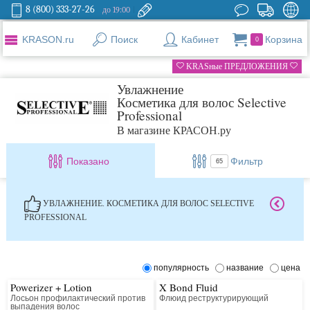
8 (800) 333-27-26
до 19:00
KRASON.ru
Поиск
Кабинет
Корзина
0
KRASные ПРЕДЛОЖЕНИЯ
Увлажнение
Косметика для волос Selective
Professional
В магазине КРАСОН.ру
Показано
Фильтр
65
УВЛАЖНЕНИЕ. КОСМЕТИКА ДЛЯ ВОЛОС SELECTIVE
PROFESSIONAL
популярность
название
цена
Powerizer + Lotion
X Bond Fluid
Лосьон профилактический против
Флюид реструктурирующий
выпадения волос