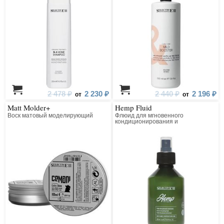
2 478 ₽
2 230 ₽
2 440 ₽
2 196 ₽
от
от
Matt Molder+
Hemp Fluid
Воск матовый моделирующий
Флюид для мгновенного
кондиционирования и
дисциплинирования