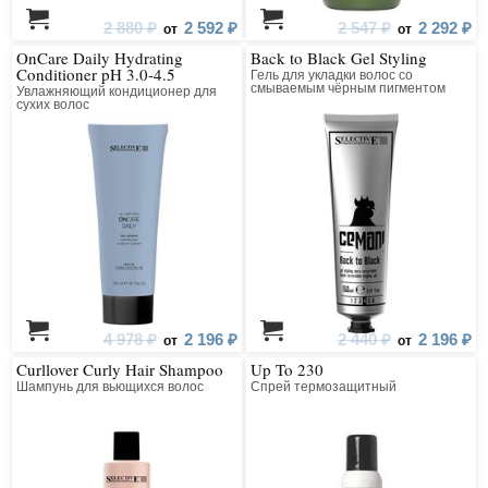
2 880 ₽
2 592 ₽
2 547 ₽
2 292 ₽
от
от
OnCare Daily Hydrating
Back to Black Gel Styling
Conditioner pH 3.0-4.5
Гель для укладки волос со
смываемым чёрным пигментом
Увлажняющий кондиционер для
сухих волос
4 978 ₽
2 196 ₽
2 440 ₽
2 196 ₽
от
от
Curllover Curly Hair Shampoo
Up To 230
Шампунь для вьющихся волос
Спрей термозащитный