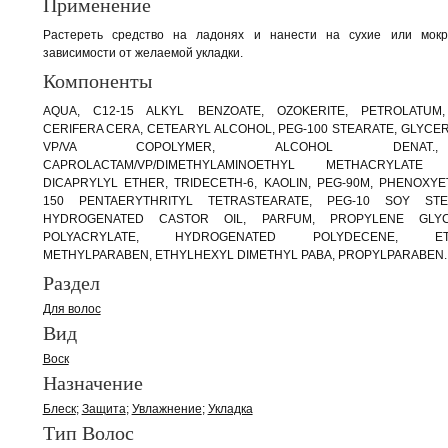
Применение
Растереть средство на ладонях и нанести на сухие или мок
зависимости от желаемой укладки.
Компоненты
AQUA, C12-15 ALKYL BENZOATE, OZOKERITE, PETROLATUM,
CERIFERA CERA, CETEARYL ALCOHOL, PEG-100 STEARATE, GLYCE
VP/VA COPOLYMER, ALCOHOL DENAT.
CAPROLACTAM/VP/DIMETHYLAMINOETHYL METHACRYLATE 
DICAPRYLYL ETHER, TRIDECETH-6, KAOLIN, PEG-90M, PHENOXYE
150 PENTAERYTHRITYL TETRASTEARATE, PEG-10 SOY STE
HYDROGENATED CASTOR OIL, PARFUM, PROPYLENE GLYC
POLYACRYLATE, HYDROGENATED POLYDECENE, ETH
METHYLPARABEN, ETHYLHEXYL DIMETHYL PABA, PROPYLPARABEN.
Раздел
Для волос
Вид
Воск
Назначение
Блеск
Защита
Увлажнение
Укладка
Тип Волос