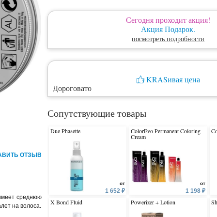
Сегодня проходит акция!
Акция Подарок.
посмотреть подробности
KRASивая цена
Дороговато
Сопутствующие товары
Due Phasette
ColorEvo Permanent Coloring
C
Cream
АВИТЬ ОТЗЫВ
от
от
1 652 ₽
1 198 ₽
имеет среднюю
X Bond Fluid
Powerizer + Lotion
Sh
лет на волоса.