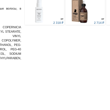
рые волосы, в
от
от
2 318 ₽
2 714 ₽
 COPERNICIA
RYL STEARATE,
, VINYL
COPOLYMER,
THANOL, PEG-
ROL, PEG-40
OL, SODIUM
YLPARABEN,