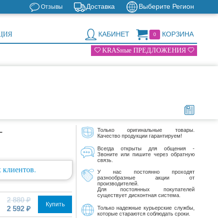
Доставка
Выберите Регион
Отзывы
КАБИНЕТ
КОРЗИНА
ЦИЯ
0
KRASные ПРЕДЛОЖЕНИЯ
+
Только оригинальные товары.
Качество продукции гарантируем!
Всегда открыты для общения -
Звоните или пишите через обратную
связь.
 клиентов.
У нас постоянно проходят
разнообразные акции от
производителей.
Для постоянных покупателей
существует дисконтная система.
2 880 ₽
Купить
2 592 ₽
Только надежные курьерские службы,
которые стараются соблюдать сроки.