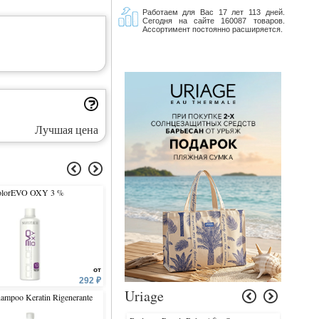
Работаем для Вас 17 лет 113 дней.
Сегодня на сайте 160087 товаров.
Ассортимент постоянно расширяется.
Лучшая цена
olorEVO OXY 3 %
OnCare Smooth Beauty Milk
Balsamo Semi di Lino
pH 4.0-5.0
от
от
292 ₽
2 556 ₽
1 
Uriage
ampoo Keratin Rigenerante
Texture Design Curl
Shampoo Midollo