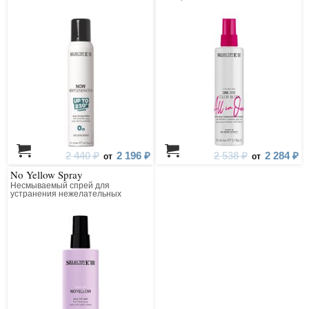
2 440 ₽
2 196 ₽
2 538 ₽
2 284 ₽
от
от
No Yellow Spray
Несмываемый спрей для
устранения нежелательных
желтых оттенков со светлых,
обесцвеченных и седых волос