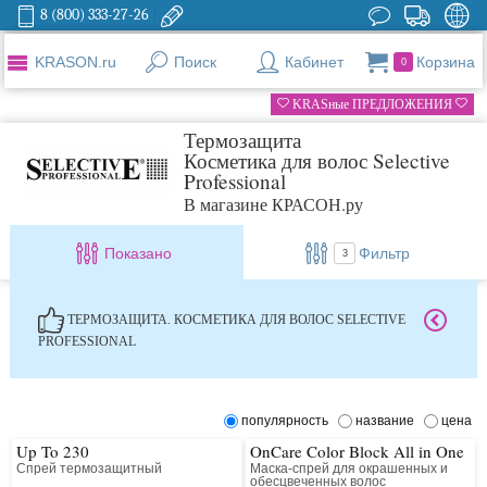
8 (800) 333-27-26
KRASON.ru
Поиск
Кабинет
Корзина
0
KRASные ПРЕДЛОЖЕНИЯ
Термозащита
Косметика для волос Selective
Professional
В магазине КРАСОН.ру
Показано
Фильтр
3
ТЕРМОЗАЩИТА. КОСМЕТИКА ДЛЯ ВОЛОС SELECTIVE
PROFESSIONAL
популярность
название
цена
Up To 230
OnCare Color Block All in One
Спрей термозащитный
Маска-спрей для окрашенных и
обесцвеченных волос