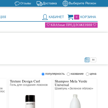
Доставка
Выберите Регион
Отзывы
КАБИНЕТ
КОРЗИНА
ЦИЯ
0
KRASные ПРЕДЛОЖЕНИЯ
64
популярность
название
цена
Texture Design Curl
Shampoo Mela Verde
Universal
Гель для создания локонов
ля
Шампунь «Зеленое яблоко»
олос