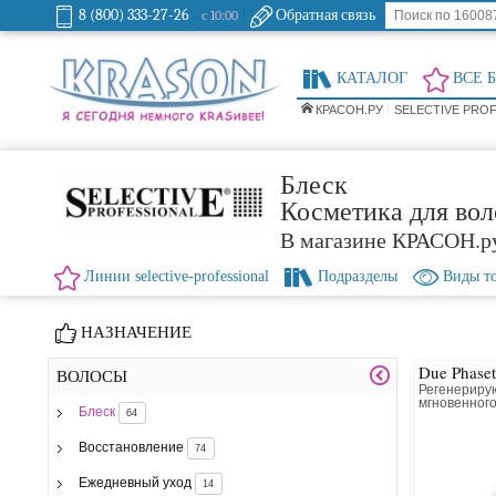
8 (800) 333-27-26
Обратная связь
с 10:00
КАТАЛОГ
ВСЕ 
КРАСОН.РУ
SELECTIVE PRO
Блеск
Косметика для воло
В магазине КРАСОН.р
Линии selective-professional
Подразделы
Виды т
НАЗНАЧЕНИЕ
Due Phaset
ВОЛОСЫ
Регенериру
мгновенного
Блеск
64
Восстановление
74
Ежедневный уход
14