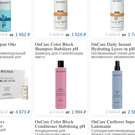
78 ₽
1 652 ₽
1 688 ₽
1 519 ₽
1 933 ₽
1 7
от
от
от
air Olio
OnCare Color Block
OnCare Daily Instant
r
Shampoo Stabilizer pH
Hydrating Leave-in pH
5.4-5.75
4.0-5.5
гоминеральный
Шампунь для стабилизации
Несмываемый спрей для
ирующий для
цвета
мгновенного увлажнения
92 ₽
4 673 ₽
4 773 ₽
1 994 ₽
2 840 ₽
2 5
от
от
от
er+
OnCare Color Block
OnCare Curllover Supe
Conditioner Stabilizing pH
Laminante
ый
3.0-4.5
щий
Кондиционер для
Супердисциплинирующи
стабилизации цвета
флюид для ламинирован