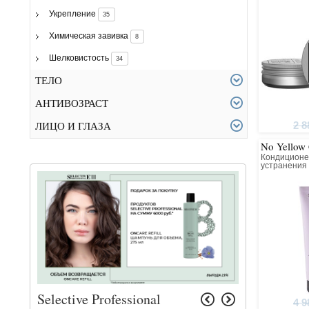
Укрепление
35
Химическая завивка
8
Шелковистость
34
ТЕЛО
АНТИВОЗРАСТ
2 8
ЛИЦО И ГЛАЗА
No Yellow 
Кондиционе
устранения
желтых отте
обесцвечен
волос
Selective Professional
4 9