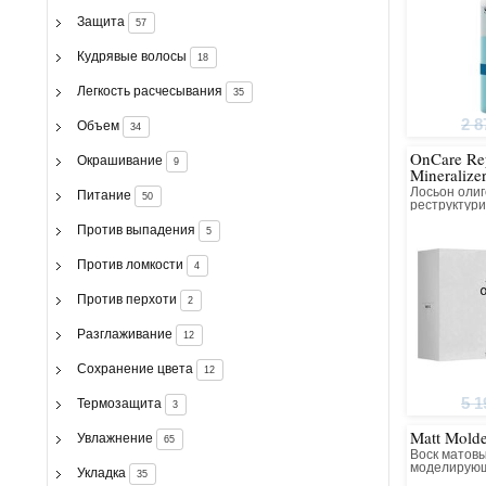
Защита
57
Кудрявые волосы
18
Легкость расчесывания
35
2 8
Объем
34
OnCare Rep
Окрашивание
9
Mineralize
Лосьон оли
Питание
50
реструктур
волос
Против выпадения
5
Против ломкости
4
Против перхоти
2
Разглаживание
12
Сохранение цвета
12
5 1
Термозащита
3
Matt Mold
Увлажнение
65
Воск матов
моделирую
Укладка
35