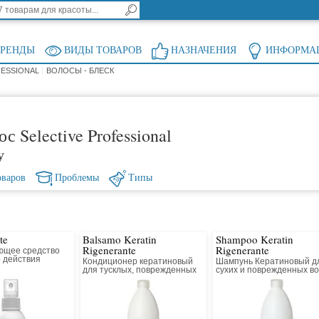
БРЕНДЫ
ВИДЫ ТОВАРОВ
НАЗНАЧЕНИЯ
ИНФОРМА
FESSIONAL
ВОЛОСЫ - БЛЕСК
с Selective Professional
у
оваров
Проблемы
Типы
te
Balsamo Keratin
Shampoo Keratin
Rigenerante
Rigenerante
ющее средство
 действия
Кондиционер кератиновый
Шампунь Кератиновый д
для тусклых, поврежденных
сухих и поврежденных в
и подверженных стрессу
волос