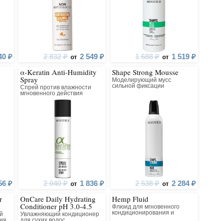
40 ₽
2 832 ₽
2 549 ₽
1 688 ₽
1 519 ₽
от
от
α-Keratin Anti-Humidity
Shape Strong Mousse
Spray
Моделирующий мусс
сильной фиксации
Спрей против влажности
мгновенного действия
56 ₽
2 040 ₽
1 836 ₽
2 538 ₽
2 284 ₽
от
от
r
OnCare Daily Hydrating
Hemp Fluid
Conditioner pH 3.0-4.5
Флюид для мгновенного
кондиционирования и
й
Увлажняющий кондиционер
дисциплинирования
ия
для сухих волос