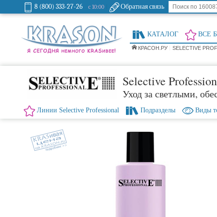
8 (800) 333-27-26
Обратная связь
с 10:00
КАТАЛОГ
ВСЕ 
КРАСОН.РУ
SELECTIVE PRO
Selective Professio
Уход за светлыми, об
Линии Selective Professional
Подразделы
Виды т