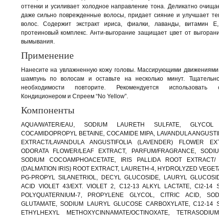
оттенки и усиливает холодное направление тона. Деликатно очища
даже сильно поврежденные волосы, придает сияние и улучшает те
волос. Содержит экстракт ириса, фиалки, лаванды, витамин Е
протеиновый комплекс. Анти-выгорание защищает цвет от выгоран
вымывания.
Применение
Нанесите на увлажненную кожу головы. Массирующими движениями
шампунь по волосам и оставьте на несколько минут. Тщательн
необходимости повторите. Рекомендуется использовать 
Кондиционером и Спреем “No Yellow”.
Компоненты
AQUA/WATER/EAU, SODIUM LAURETH SULFATE, GLYCOL 
COCAMIDOPROPYL BETAINE, COCAMIDE MIPA, LAVANDULA ANGUSTI
EXTRACT/LAVANDULA ANGUSTIFOLIA (LAVENDER) FLOWER EXT
ODORATA FLOWER/LEAF EXTRACT, PARFUM/FRAGRANCE, SODIU
SODIUM COCOAMPHOACETATE, IRIS PALLIDA ROOT EXTRACT/ 
(DALMATION IRIS) ROOT EXTRACT, LAURETH-4, HYDROLYZED VEGE
PG-PROPYL SILANETRIOL, DECYL GLUCOSIDE, LAURYL GLUCOSID
ACID VIOLET 43/EXT. VIOLET 2, C12-13 ALKYL LACTATE, Cl2-14 
POLYQUATERNIUM-7, PROPYLENE GLYCOL, CITRIC ACID, SO
GLUTAMATE, SODIUM LAURYL GLUCOSE CARBOXYLATE, C12-14 S
ETHYLHEXYL METHOXYCINNAMATE/OCTINOXATE, TETRASODIU