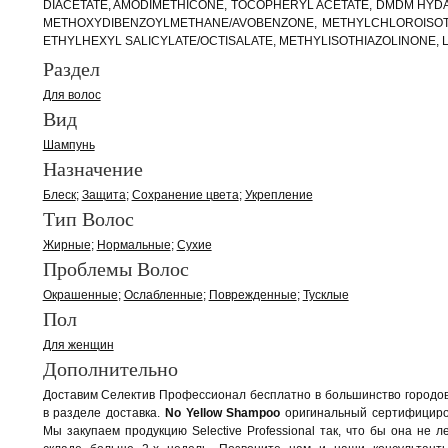
DIACETATE, AMODIMETHICONE, TOCOPHERYL ACETATE, DMDM HYDA
METHOXYDIBENZOYLMETHANE/AVOBENZONE, METHYLCHLOROISOT
ETHYLHEXYL SALICYLATE/OCTISALATE, METHYLISOTHIAZOLINONE, L
Раздел
Для волос
Вид
Шампунь
Назначение
Блеск
Защита
Сохранение цвета
Укрепление
Тип Волос
Жирные
Нормальные
Сухие
Проблемы Волос
Окрашенные
Ослабленные
Поврежденные
Тусклые
Пол
Для женщин
Дополнительно
Доставим Селектив Профессионал бесплатно в большинство городо
в разделе доставка.
No Yellow Shampoo
оригинальный сертифициро
Мы закупаем продукцию Selective Professional так, что бы она не л