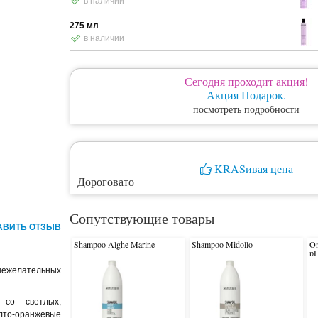
в наличии
275 мл
в наличии
Сегодня проходит акция!
Акция Подарок.
посмотреть подробности
KRASивая цена
Дороговато
Сопутствующие товары
АВИТЬ ОТЗЫВ
Shampoo Alghe Marine
Shampoo Midollo
On
pH
 нежелательных
 со светлых,
лто-оранжевые