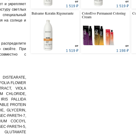
от
от
ет и укрепляет
1 519 ₽
1 519 ₽
кстуру светлых
Balsamo Keratin Rigenerante
ColorEvo Permanent Coloring
C
, специальный
Cream
ия на солнце и
 распределите
от
от
о смойте. При
1 519 ₽
1 198 ₽
совместно с
DISTEARATE,
FOLIA FLOWER
RACT, VIOLA
M CHLORIDE,
IRIS PALLIDA
TABLE PROTEIN
E, GLYCERIN,
SEC-PARETH-7,
DIUM COCOYL
EC-PARETH-5,
M GLUTAMATE