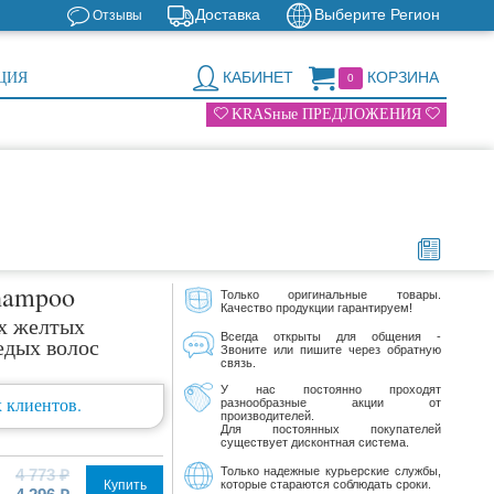
Доставка
Выберите Регион
Отзывы
КАБИНЕТ
КОРЗИНА
ЦИЯ
0
KRASные ПРЕДЛОЖЕНИЯ
Shampoo
Только оригинальные товары.
Качество продукции гарантируем!
х желтых
Всегда открыты для общения -
едых волос
Звоните или пишите через обратную
связь.
У нас постоянно проходят
 клиентов.
разнообразные акции от
производителей.
Для постоянных покупателей
существует дисконтная система.
Только надежные курьерские службы,
4 773 ₽
Купить
которые стараются соблюдать сроки.