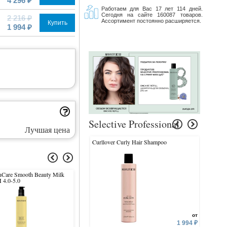
4 296 ₽
Работаем для Вас 17 лет 114 дней.
Сегодня на сайте 160087 товаров.
2 216 ₽
Ассортимент постоянно расширяется.
Купить
1 994 ₽
Selective Professional
Лучшая цена
Curllover Curly Hair Shampoo
ColorEV
Care Smooth Beauty Milk
Reverso Oxy & Revealer
Balsamo Semi di Lino
 4.0-5.0
от
1 994 ₽