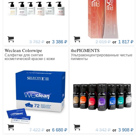
3 762 ₽
3 386 ₽
2 019 ₽
1 817 ₽
от
от
Weclean Colorwipe
thePIGMENTS
Салфетки для снятия
Ультраконцентрированные чистые
косметической краски с кожи
пигменты
7 422 ₽
6 680 ₽
4 342 ₽
3 908 ₽
от
от