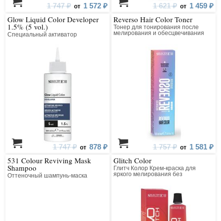
1 747 ₽
1 572 ₽
1 621 ₽
1 459 ₽
от
от
Glow Liquid Color Developer
Reverso Hair Color Toner
1.5% (5 vol.)
Тонер для тонирования после
мелирования и обесцвечивания
Специальный активатор
1 747 ₽
878 ₽
1 757 ₽
1 581 ₽
от
от
531 Colour Reviving Mask
Glitch Color
Shampoo
Глитч Колор Крем-краска для
яркого мелирования без
Оттеночный шампунь-маска
предварительного осветления