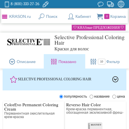
8 (800) 333-27-26
KRASON.ru
Поиск
Кабинет
Корзина
0
KRASные ПРЕДЛОЖЕНИЯ
Selective Professional Coloring
Hair
Краски для волос
Описание
Показано
Фильтр
10
SELECTIVE PROFESSIONAL COLORING HAIR
популярность
название
цена
ColorEvo Permanent Coloring
Reverso Hair Color
Cream
Крем-краска перманентная,
обогащенная эксклюзивной фреш-
Перманентная окислительная
смесью Superfood, без аммиака
крем-краска