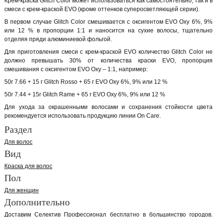
Крем-краска Glitch Color может использоваться как самостоятельно, так и в
смеси с крем-краской EVO (кроме оттенков суперосветляющей серии).
В первом случае Glitch Color смешивается с оксигентом EVO Oxy 6%, 9%
или 12 % в пропорции 1:1 и наносится на сухие волосы, тщательно
отделяя пряди алюминиевой фольгой.
Для приготовления смеси с крем-краской EVO количество Glitch Color не
должно превышать 30% от количества краски EVO, пропорция
смешивания с оксигентом EVO Oxy – 1:1, например:
50г 7.66 + 15 г Glitch Rosso + 65 г EVO Oxy 6%, 9% или 12 %
50г 7.44 + 15г Glitch Rame + 65 г EVO Oxy 6%, 9% или 12 %
Для ухода за окрашенными волосами и сохранения стойкости цвета
рекомендуется использовать продукцию линии On Care.
Раздел
Для волос
Вид
Краска для волос
Пол
Для женщин
Дополнительно
Доставим Селектив Профессионал бесплатно в большинство городов.