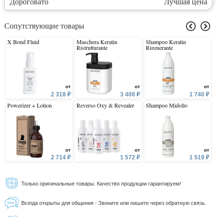
Дороговато
Лучшая цена
Сопутствующие товары
X Bond Fluid
Maschera Keratin
Shampoo Keratin
Ristrutturante
Rigenerante
от
от
от
2 318 ₽
3 408 ₽
1 740 ₽
Powerizer + Lotion
Reverso Oxy & Revealer
Shampoo Midollo
от
от
от
2 714 ₽
1 572 ₽
1 519 ₽
Только оригинальные товары. Качество продукции гарантируем!
Всегда открыты для общения - Звоните или пишите через обратную связь.