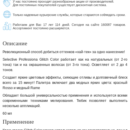
У нас постоянно проходят разнообразные акции от производителей.
Для постоянных покупателей существует дисконтная система.
Только надежные курьерские службы, которые стараются соблюдать сроки.
Работаем для Вас 17 лет 114 дней. Сегодня на сайте 160087 товаров.
Ассортимент постоянно расширяется.
Описание
Революционный способ добиться оттенков «хай-тек» за одно нанесение!
Selective Professiona Glitch Color работает как на натуральных (от 2-го
тона) так и на окрашенных волосах (от 3-го тона). Осветляет от 2 до 4
тонов.
Создает яркие цветовые эффекты, сияющие отливы и долговечный блеск
всего за 15 минут! Палитра включает два модных ярких цвета: красный
Rosso и медный Rame
Обладает большой универсальностью применения и используется всеми
современными техниками мелирования. Тюбик позволяет выполнить
несколько аппликаций.
60 мл
Применение