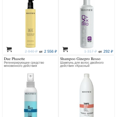
2 840 ₽
2 556 ₽
1 317 ₽
292 ₽
от
от
Due Phasette
Shampoo Ginepro Rosso
Регенерирующее средство
Шампунь для волос двойного
мгновенного действия
действия «Красный
можжевельник»