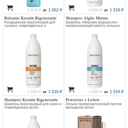
2 878 ₽
1 652 ₽
1 688 ₽
1 519 ₽
от
от
Balsamo Keratin Rigenerante
Shampoo Alghe Marine
Кондиционер кератиновый для
Шампунь «Морские водоросли»
тусклых, поврежденных и
нормализующий работу сальных
подверженных стрессу волос
желез
1 688 ₽
1 519 ₽
1 688 ₽
1 519 ₽
от
от
Shampoo Keratin Rigenerante
Powerizer + Lotion
Шампунь Кератиновый для сухих и
Лосьон профилактический против
поврежденных волос
выпадения волос