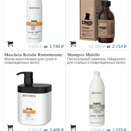
1 933 ₽
1 740 ₽
12 346 ₽
2 714 ₽
от
от
Maschera Keratin Ristrutturante
Shampoo Midollo
Маска кератиновая для сухих и
Питательный шампунь «Мидолло»
поврежденных волос
для слабых и поврежденных волос
3 787 ₽
3 408 ₽
1 688 ₽
1 519 ₽
от
от