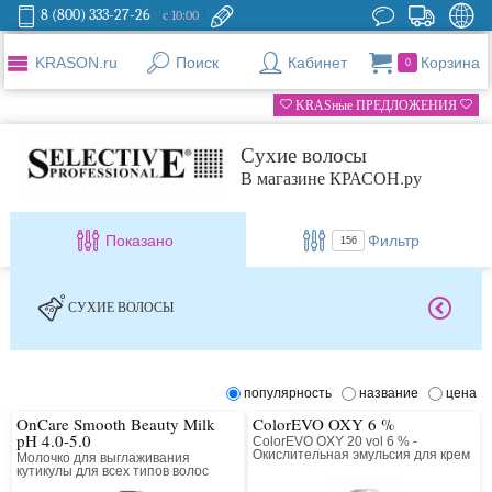
8 (800) 333-27-26
с 10:00
KRASON.ru
Поиск
Кабинет
Корзина
0
KRASные ПРЕДЛОЖЕНИЯ
Сухие волосы
В магазине КРАСОН.ру
Показано
Фильтр
156
СУХИЕ ВОЛОСЫ
популярность
название
цена
OnCare Smooth Beauty Milk
ColorEVO OXY 6 %
pH 4.0-5.0
ColorEVO OXY 20 vol 6 % -
Окислительная эмульсия для крем
Молочко для выглаживания
краски ColorEVO
кутикулы для всех типов волос