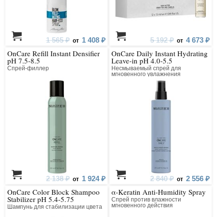
1 565 ₽
1 408 ₽
5 192 ₽
4 673 ₽
от
от
OnCare Refill Instant Densifier
OnCare Daily Instant Hydrating
pH 7.5-8.5
Leave-in pH 4.0-5.5
Спрей-филлер
Несмываемый спрей для
мгновенного увлажнения
2 138 ₽
1 924 ₽
2 840 ₽
2 556 ₽
от
от
OnCare Color Block Shampoo
α-Keratin Anti-Humidity Spray
Stabilizer pH 5.4-5.75
Спрей против влажности
мгновенного действия
Шампунь для стабилизации цвета