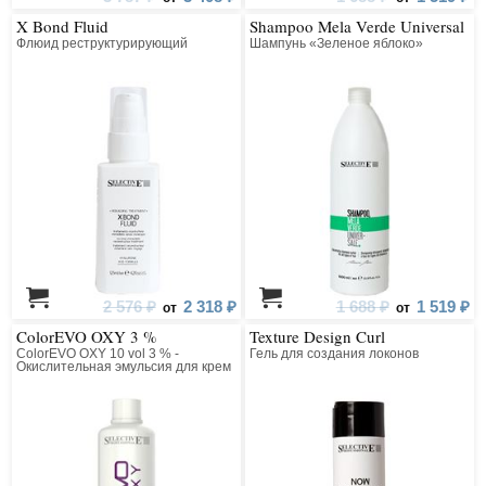
X Bond Fluid
Shampoo Mela Verde Universal
Флюид реструктурирующий
Шампунь «Зеленое яблоко»
2 576 ₽
2 318 ₽
1 688 ₽
1 519 ₽
от
от
ColorEVO OXY 3 %
Texture Design Curl
ColorEVO OXY 10 vol 3 % -
Гель для создания локонов
Окислительная эмульсия для крем
краски ColorEVO