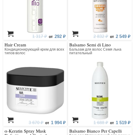
1 317 ₽
292 ₽
2 832 ₽
2 549 ₽
от
от
Hair Cream
Balsamo Semi di Lino
Кондиционирующий крем для всех
Бальзам для волос Семя льна
типов волос
питательный
3 670 ₽
1 994 ₽
1 688 ₽
1 519 ₽
от
от
α-Keratin Spray Mask
Balsamo Bianco Per Capelli