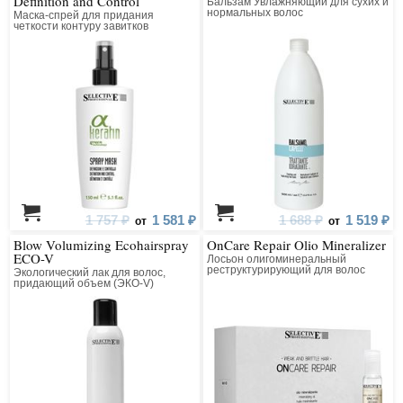
Definition and Control
Бальзам Увлажняющий для сухих и
нормальных волос
Маска-спрей для придания
четкости контуру завитков
вьющихся волос и разглаживания
прямых волос
1 757 ₽
1 581 ₽
1 688 ₽
1 519 ₽
от
от
Blow Volumizing Ecohairspray
OnCare Repair Olio Mineralizer
ECO-V
Лосьон олигоминеральный
реструктурирующий для волос
Экологический лак для волос,
придающий объем (ЭКО-V)