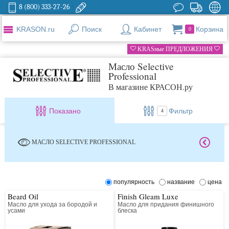
8 (800) 333-27-26
KRASON.ru
Поиск
Кабинет
Корзина
0
KRASные ПРЕДЛОЖЕНИЯ
Масло Selective
Professional
В магазине КРАСОН.ру
Показано
Фильтр
4
МАСЛО SELECTIVE PROFESSIONAL
популярность
название
цена
Beard Oil
Finish Gleam Luxe
Масло для ухода за бородой и
Масло для придания финишного
усами
блеска