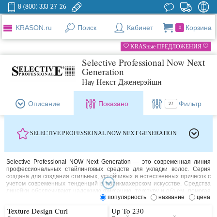
8 (800) 333-27-26
KRASON.ru
Поиск
Кабинет
Корзина
0
KRASные ПРЕДЛОЖЕНИЯ
Selective Professional Now Next
Generation
Нау Некст Дженерэйшн
Описание
Показано
Фильтр
27
SELECTIVE PROFESSIONAL NOW NEXT GENERATION
Selective Professional NOW Next Generation — это современная линия
профессиональных стайлинговых средств для укладки волос. Серия
создана для создания стильных, устойчивых и естественных причесок с
учетом современных тенденций в парикмахерском искусстве. Средства
линейки обеспечивают надежную фиксацию, текстуру и объем, помогая
популярность
название
цена
моделировать укладку любой сложности.
Texture Design Curl
Up To 230
Формулы продуктов разработаны с использованием инновационных