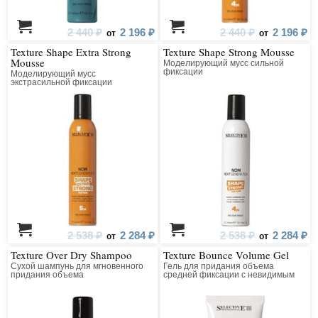
2 440 ₽
2 196 ₽
2 440 ₽
2 196 ₽
от
от
Texture Shape Extra Strong
Texture Shape Strong Mousse
Mousse
Моделирующий мусс сильной
фиксации
Моделирующий мусс
экстрасильной фиксации
2 538 ₽
2 284 ₽
2 538 ₽
2 284 ₽
от
от
Texture Over Dry Shampoo
Texture Bounce Volume Gel
Сухой шампунь для мгновенного
Гель для придания объема
придания объема
средней фиксации с невидимым
эффектом