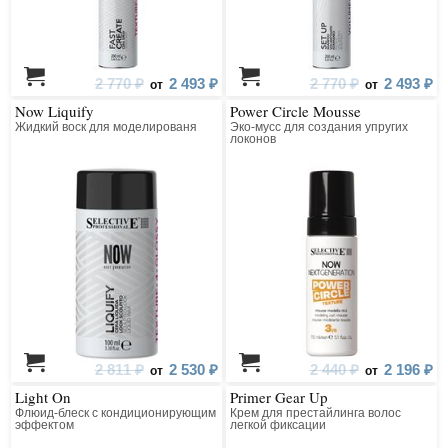
2 770 ₽
2 493 ₽
2 770 ₽
2 493 ₽
от
от
Now Liquify
Power Circle Mousse
Жидкий воск для моделированя
Эко-мусс для создания упругих
локонов
2 811 ₽
2 530 ₽
2 440 ₽
2 196 ₽
от
от
Light On
Primer Gear Up
Флюид-блеск с кондиционирующим
Крем для престайлинга волос
эффектом
легкой фиксации