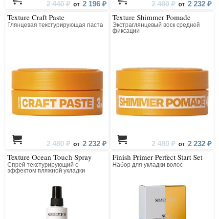
2 440 ₽
2 196 ₽
2 480 ₽
2 232 ₽
от
от
Texture Craft Paste
Texture Shimmer Pomade
Глянцевая текстурирующая паста
Экстраглянцевый воск средней
фиксации
2 480 ₽
2 232 ₽
2 480 ₽
2 232 ₽
от
от
Texture Ocean Touch Spray
Finish Primer Perfect Start Set
Спрей текстурирующий с
Набор для укладки волос
эффектом пляжной укладки