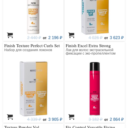
2 440 ₽
2 196 ₽
4 026 ₽
3 623 ₽
от
от
Finish Texture Perfect Curls Set
Finish Excel Extra Strong
Набор для создания локонов
Лак для волос экстрасильной
фиксации с эко-пропеллентом
4 339 ₽
3 905 ₽
3 182 ₽
2 864 ₽
от
от
Texture Powder Vol.
Fix Control Versatile Fixing