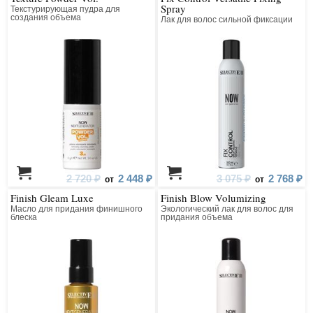
Spray
Текстурирующая пудра для
создания объема
Лак для волос сильной фиксации
2 720 ₽
2 448 ₽
3 075 ₽
2 768 ₽
от
от
Finish Gleam Luxe
Finish Blow Volumizing
Масло для придания финишного
Экологический лак для волос для
блеска
придания объема