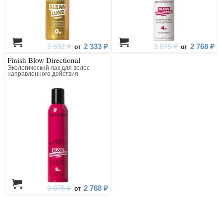
2 592 ₽
2 333 ₽
3 075 ₽
2 768 ₽
от
от
Finish Blow Directional
Экологический лак для волос
направленного действия
3 075 ₽
2 768 ₽
от