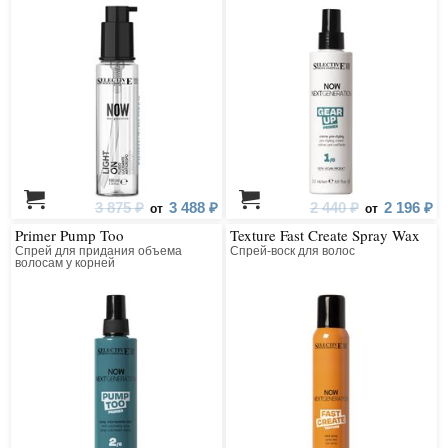
3 875 ₽
3 488 ₽
2 440 ₽
2 196 ₽
от
от
Primer Pump Too
Texture Fast Create Spray Wax
Спрей для придания объема
Спрей-воск для волос
волосам у корней