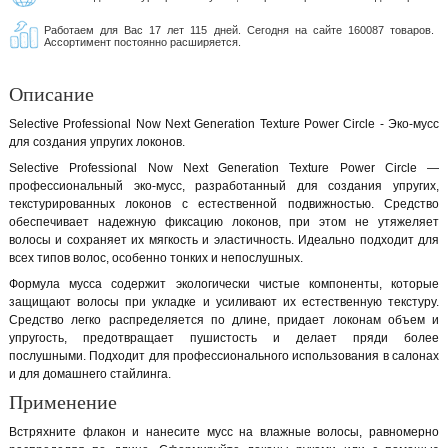
Работаем для Вас 17 лет 115 дней. Сегодня на сайте 160087 товаров.
Ассортимент постоянно расширяется.
Описание
Selective Professional Now Next Generation Texture Power Circle - Эко-мусс
для создания упругих локонов.
Selective Professional Now Next Generation Texture Power Circle —
профессиональный эко-мусс, разработанный для создания упругих,
текстурированных локонов с естественной подвижностью. Средство
обеспечивает надежную фиксацию локонов, при этом не утяжеляет
волосы и сохраняет их мягкость и эластичность. Идеально подходит для
всех типов волос, особенно тонких и непослушных.
Формула мусса содержит экологически чистые компоненты, которые
защищают волосы при укладке и усиливают их естественную текстуру.
Средство легко распределяется по длине, придает локонам объем и
упругость, предотвращает пушистость и делает пряди более
послушными. Подходит для профессионального использования в салонах
и для домашнего стайлинга.
Применение
Встряхните флакон и нанесите мусс на влажные волосы, равномерно