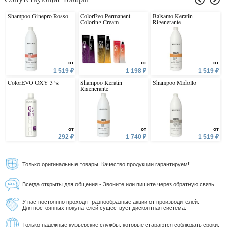
Shampoo Ginepro Rosso
ColorEvo Permanent
Balsamo Keratin
Coloring Cream
Rigenerante
от
от
от
1 519 ₽
1 198 ₽
1 519 ₽
ColorEVO OXY 3 %
Shampoo Keratin
Shampoo Midollo
Rigenerante
от
от
от
292 ₽
1 740 ₽
1 519 ₽
Только оригинальные товары. Качество продукции гарантируем!
Всегда открыты для общения - Звоните или пишите через обратную связь.
У нас постоянно проходят разнообразные акции от производителей.
Для постоянных покупателей существует дисконтная система.
Только надежные курьерские службы, которые стараются соблюдать сроки.