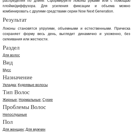
распределяя по длине. Сформируйте локоны руками или с помощью
плойки/диффузора. Для усиления фиксации и объема можно
комбинировать с другими средствами серии Now Next Generation.
Результат
Локоны становятся упругими, объемными и естественными. Прическа
сохраняет форму весь день, выглядит динамично и ухоженно, без
склеивания или жесткости.
Раздел
Для волос
Вид
Мусс
Назначение
Укладка
Кудрявые волосы
Тип Волос
Жирные
Нормальные
Сухие
Проблемы Волос
Непослушные
Пол
Для женщин
Для мужчин