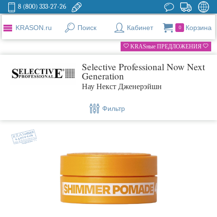
8 (800) 333-27-26
KRASON.ru
Поиск
Кабинет
Корзина
0
KRASные ПРЕДЛОЖЕНИЯ
Selective Professional Now Next
Generation
Нау Некст Дженерэйшн
Фильтр