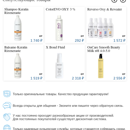
Shampoo Keratin
ColorEVO OXY 3 %
Reverso Oxy & Revealer
Rigenerante
от
от
от
1 740 ₽
292 ₽
1 572 ₽
Balsamo Keratin
X Bond Fluid
OnCare Smooth Beauty
Rigenerante
Milk pH 4.0-5.0
от
от
от
1 519 ₽
2 318 ₽
2 556 ₽
Только оригинальные товары. Качество продукции гарантируем!
Всегда открыты для общения - Звоните или пишите через обратную связь.
У нас постоянно проходят разнообразные акции от производителей.
Для постоянных покупателей существует дисконтная система.
Только надежные курьерские службы, которые стараются соблюдать сроки.