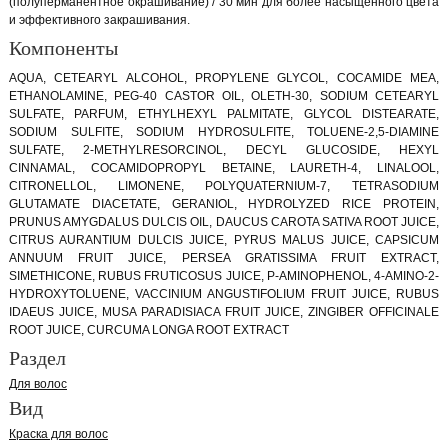
(полуперманентное окрашивание) / 30 мин для более насыщенного цвета
и эффективного закрашивания.
Компоненты
AQUA, CETEARYL ALCOHOL, PROPYLENE GLYCOL, COCAMIDE MEA,
ETHANOLAMINE, PEG-40 CASTOR OIL, OLETH-30, SODIUM CETEARYL
SULFATE, PARFUM, ETHYLHEXYL PALMITATE, GLYCOL DISTEARATE,
SODIUM SULFITE, SODIUM HYDROSULFITE, TOLUENE-2,5-DIAMINE
SULFATE, 2-METHYLRESORCINOL, DECYL GLUCOSIDE, HEXYL
CINNAMAL, COCAMIDOPROPYL BETAINE, LAURETH-4, LINALOOL,
CITRONELLOL, LIMONENE, POLYQUATERNIUM-7, TETRASODIUM
GLUTAMATE DIACETATE, GERANIOL, HYDROLYZED RICE PROTEIN,
PRUNUS AMYGDALUS DULCIS OIL, DAUCUS CAROTA SATIVA ROOT JUICE,
CITRUS AURANTIUM DULCIS JUICE, PYRUS MALUS JUICE, CAPSICUM
ANNUUM FRUIT JUICE, PERSEA GRATISSIMA FRUIT EXTRACT,
SIMETHICONE, RUBUS FRUTICOSUS JUICE, P-AMINOPHENOL, 4-AMINO-2-
HYDROXYTOLUENE, VACCINIUM ANGUSTIFOLIUM FRUIT JUICE, RUBUS
IDAEUS JUICE, MUSA PARADISIACA FRUIT JUICE, ZINGIBER OFFICINALE
ROOT JUICE, CURCUMA LONGA ROOT EXTRACT
Раздел
Для волос
Вид
Краска для волос