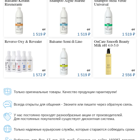
Balsamo Keratin
Shampoo Alghe Marine
Shampoo Mela Verde
Rigenerante
Universal
от
от
от
1 519 ₽
1 519 ₽
1 519 ₽
Reverso Oxy & Revealer
Balsamo Semi di Lino
OnCare Smooth Beauty
Milk pH 4.0-5.0
от
от
от
1 572 ₽
1 519 ₽
2 556 ₽
Только оригинальные товары. Качество продукции гарантируем!
Всегда открыты для общения - Звоните или пишите через обратную связь.
У нас постоянно проходят разнообразные акции от производителей.
Для постоянных покупателей существует дисконтная система.
Только надежные курьерские службы, которые стараются соблюдать сроки.