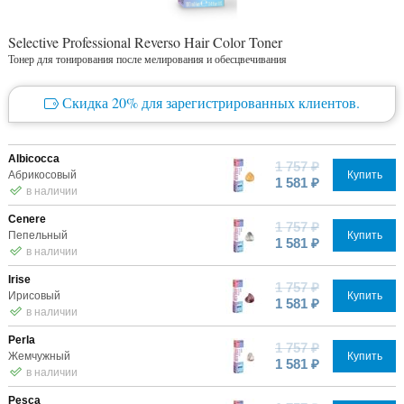
Selective Professional Reverso Hair Color Toner
Тонер для тонирования после мелирования и обесцвечивания
Скидка 20% для зарегистрированных клиентов.
Albicocca
1 757 ₽
Абрикосовый
Купить
1 581 ₽
в наличии
Cenere
1 757 ₽
Пепельный
Купить
1 581 ₽
в наличии
Irise
1 757 ₽
Ирисовый
Купить
1 581 ₽
в наличии
Perla
1 757 ₽
Жемчужный
Купить
1 581 ₽
в наличии
Pesca