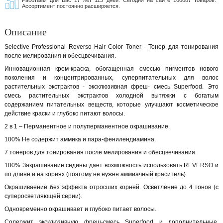
Работаем для Вас 17 лет 113 дней. Сегодня на сайте 160087 товаров.
Ассортимент постоянно расширяется.
Описание
Selective Professional Reverso Hair Color Toner - Тонер для тонирования
после мелирования и обесцвечивания.
Инновационная крем-краска, обогащенная смесью пигментов нового
поколения и концентрированных, суперпитательных для волос
растительных экстрактов - эксклюзивная фреш- смесь Superfood. Это
смесь растительных экстрактов холодной вытяжки с богатым
содержанием питательных веществ, которые улучшают косметическое
действие краски и глубоко питают волосы.
2 в 1 – Перманентное и полуперманентное окрашивание.
100% Не содержит аммика и пара-фенилендиамина.
7 тонеров для тонирования после мелирования и обесцвечивания.
100% Закрашивание седины дает возможность использовать REVERSO и
по длине и на корнях (поэтому не нужен аммиачный краситель).
Окрашиваение без эффекта отросших корней. Осветление до 4 тонов (с
суперосветляющей серии).
Одновременно окрашивает и глубоко питает волосы.
Содержит эксклюзивную фреш-смесь Superfood и дополнительные,