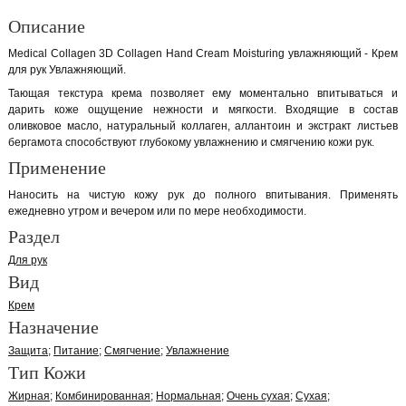
Описание
Medical Collagen 3D Collagen Hand Cream Moisturing увлажняющий - Крем
для рук Увлажняющий.
Тающая текстура крема позволяет ему моментально впитываться и
дарить коже ощущение нежности и мягкости. Входящие в состав
оливковое масло, натуральный коллаген, аллантоин и экстракт листьев
бергамота способствуют глубокому увлажнению и смягчению кожи рук.
Применение
Наносить на чистую кожу рук до полного впитывания. Применять
ежедневно утром и вечером или по мере необходимости.
Раздел
Для рук
Вид
Крем
Назначение
Защита
Питание
Смягчение
Увлажнение
Тип Кожи
Жирная
Комбинированная
Нормальная
Очень сухая
Сухая