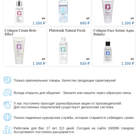
от
от
от
1 200 ₽
800 ₽
1 200 ₽
Collagen Cream Boto
Phitotonik Natural Fresh
Collagen Face Serum Aqua
Effect
Balance
от
от
от
1 360 ₽
920 ₽
1 200 ₽
Только оригинальные товары. Качество продукции гарантируем!
Всегда открыты для общения - Звоните или пишите через обратную связь.
У нас постоянно проходят разнообразные акции от производителей.
Для постоянных покупателей существует дисконтная система.
Только надежные курьерские службы, которые стараются соблюдать сроки.
Работаем для Вас 17 лет 113 дней. Сегодня на сайте 160086 товаров.
Ассортимент постоянно расширяется.