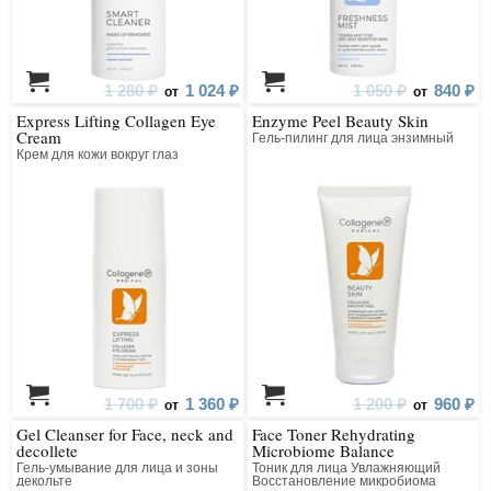
1 280 ₽
1 024 ₽
1 050 ₽
840 ₽
от
от
Express Lifting Collagen Eye
Enzyme Peel Beauty Skin
Cream
Гель-пилинг для лица энзимный
Крем для кожи вокруг глаз
1 700 ₽
1 360 ₽
1 200 ₽
960 ₽
от
от
Gel Cleanser for Face, neck and
Face Toner Rehydrating
decollete
Microbiome Balance
Гель-умывание для лица и зоны
Тоник для лица Увлажняющий
декольте
Восстановление микробиома