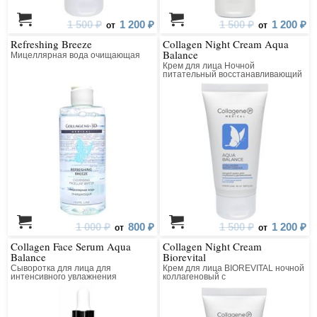
1 500 ₽
1 200 ₽
1 500 ₽
1 200 ₽
от
от
Refreshing Breeze
Collagen Night Cream Aqua
Balance
Мицеллярная вода очищающая
Крем для лица Ночной
питательный восстанавливающий
1 000 ₽
800 ₽
1 500 ₽
1 200 ₽
от
от
Collagen Face Serum Aqua
Collagen Night Cream
Balance
Biorevital
Сыворотка для лица для
Крем для лица BIOREVITAL ночной
интенсивного увлажнения
коллагеновый с
восстанавливающим комплексом