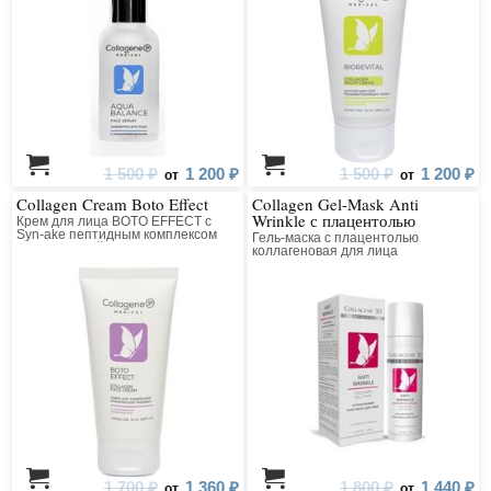
1 500 ₽
1 200 ₽
1 500 ₽
1 200 ₽
от
от
Collagen Cream Boto Effect
Collagen Gel-Mask Anti
Wrinkle с плацентолью
Крем для лица BOTO EFFECT с
Syn-ake пептидным комплексом
Гель-маска с плацентолью
коллагеновый
коллагеновая для лица
1 700 ₽
1 360 ₽
1 800 ₽
1 440 ₽
от
от