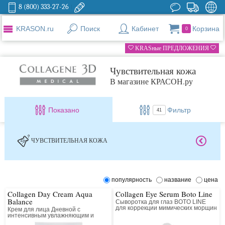
8 (800) 333-27-26
KRASON.ru
Поиск
Кабинет
Корзина
0
KRASные ПРЕДЛОЖЕНИЯ
Чувствительная кожа
В магазине КРАСОН.ру
Показано
Фильтр
41
ЧУВСТВИТЕЛЬНАЯ КОЖА
популярность
название
цена
Collagen Day Cream Aqua
Collagen Eye Serum Boto Line
Balance
Сыворотка для глаз BOTO LINE
для коррекции мимических морщин
Крем для лица Дневной с
коллагеновая с пептидным
интенсивным увлажняющим и
комплексом
лифтинг действием