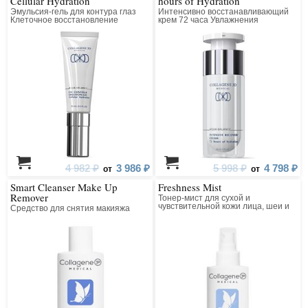
Cellular Hydration
hours of Hydration
Эмульсия-гель для контура глаз
Интенсивно восстанавливающий
Клеточное восстановление
крем 72 часа Увлажнения
4 982 ₽
3 986 ₽
5 998 ₽
4 798 ₽
от
от
Smart Cleanser Make Up
Freshness Mist
Remover
Тонер-мист для сухой и
чувствительной кожи лица, шеи и
Средство для снятия макияжа
зоны декольте