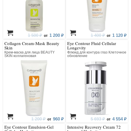
1 500 ₽
1 200 ₽
1 400 ₽
1 120 ₽
от
от
Collagen Cream-Mask Beauty
Eye Contour Fluid Cellular
Skin
Longevity
Крем-маска для лица BEAUTY
Флюид для контура глаз Клеточное
SKIN коллагеновая
обновление
1 200 ₽
960 ₽
5 693 ₽
4 554 ₽
от
от
Eye Contour Emulsion-Gel
Intensive Recovery Cream 72